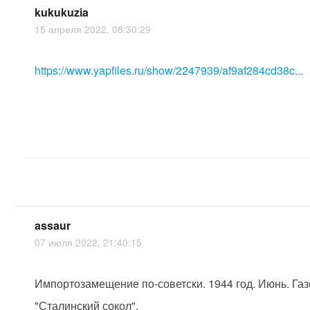
kukukuzia
15 апреля 2022, 08:30:29
https://www.yapfiles.ru/show/2247939/af9af284cd38c...
assaur
07 июля 2022, 21:40:15
Импортозамещение по-советски. 1944 год. Июнь. Газ
"Сталинский сокол".