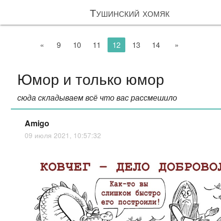
Тушинский хомяк
«
9
10
11
12
13
14
»
Юмор и только юмор
сюда складываем всё что вас рассмешило
Amigo
09 июля 2021, 10:57:32