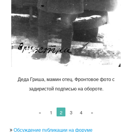
Деда Гриша, мамин отец. Фронтовое фото с
задиристой подписью на обороте.
«
1
2
3
4
»
Обсуждение публикации на форуме