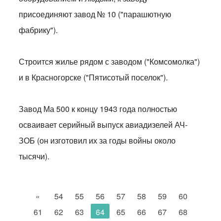
присоединяют завод № 10 ("парашютную
фабрику").
Строится жилье рядом с заводом ("Комсомолка")
и в Красногорске ("Пятисотый поселок").
Завод Ма 500 к концу 1943 года полностью
осваивает серийный выпуск авиадизелей АЧ-
ЗОБ (он изготовил их за годы войны около
тысячи).
«
54
55
56
57
58
59
60
61
62
63
64
65
66
67
68