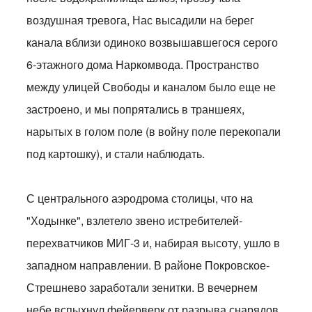
воздушная тревога, Нас высадили на берег
канала вблизи одиноко возвышавшегося серого
6-этажного дома Наркомвода. Пространство
между улицей Свободы и каналом было еще не
застроено, и мы попрятались в траншеях,
нарытых в голом поле (в войну поле перекопали
под картошку), и стали наблюдать.
С центрального аэродрома столицы, что на
"Ходынке", взлетело звено истребителей-
перехватчиков МИГ-3 и, набирая высоту, ушло в
западном направлении. В районе Покровское-
Стрешнево заработали зенитки. В вечернем
небе вспыхнул фейерверк от разрыва снарядов,