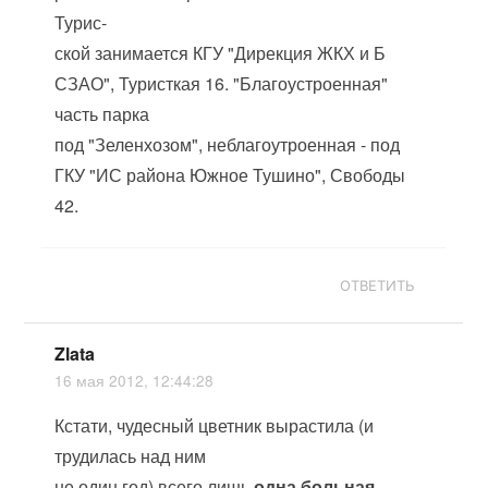
Турис-
ской занимается КГУ "Дирекция ЖКХ и Б
СЗАО", Туристкая 16. "Благоустроенная"
часть парка
под "Зеленхозом", неблагоутроенная - под
ГКУ "ИС района Южное Тушино", Свободы
42.
ОТВЕТИТЬ
Zlata
16 мая 2012, 12:44:28
Кстати, чудесный цветник вырастила (и
трудилась над ним
не один год) всего лишь
одна больная