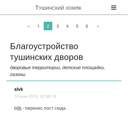
Тушинский хомяк
«
1
2
3
4
5
6
»
Благоустройство
тушинских дворов
дворовые территории, детские площадки,
газоны
slvk
10 мая 2012, 22:38:18
b
lik
- перенес пост сюда.