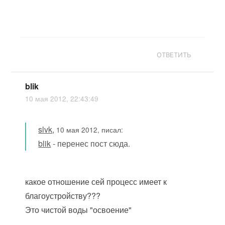
ОТВЕТИТЬ
blik
10 мая 2012, 22:43:49
slvk
,
10 мая 2012, писал:
blik
- перенес пост сюда.
какое отношение сей процесс имеет к
благоустройству???
Это чистой воды "освоение"