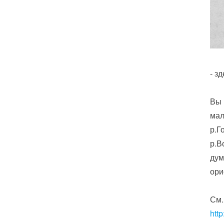
- з
Вы 
мал
р.Г
р.В
дум
ори
См.
htt