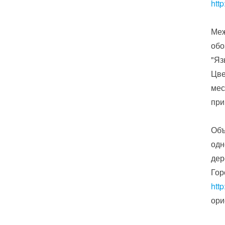
htt
Меж
обо
"Яз
Цве
мес
при
Объ
одн
дер
Гор
htt
ори