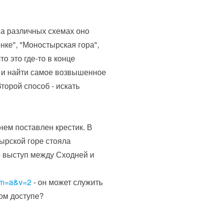
На различных схемах оно
нке", "Моностырская гора",
о это где-то в конце
и и найти самое возвышенное
торой способ - искать
нем поставлен крестик. В
тырской горе стояла
о выступ между Сходней и
1&m=a&v=2
- он может служить
том доступе?