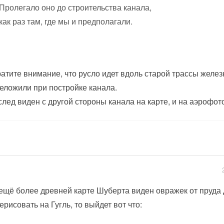
Пролегало оно до строительства канала,
как раз там, где мы и предполагали.
атите внимание, что русло идет вдоль старой трассы желез
еложили при постройке канала.
след виден с другой стороны канала на карте, и на аэрофот
ещё более древней карте Шуберта виден овражек от пруда 
ерисовать на Гугль, то выйдет вот что: