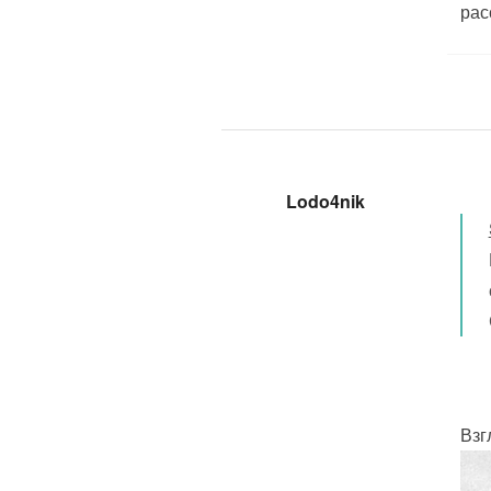
рас
Lodo4nik
Взг