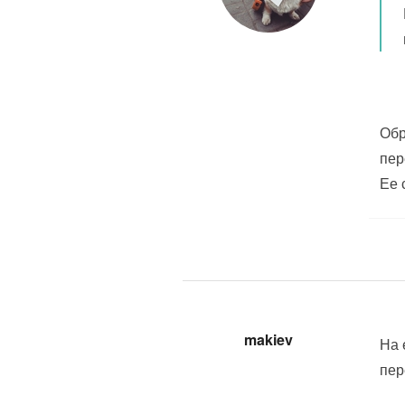
Обр
пер
Ее 
makiev
На 
пер