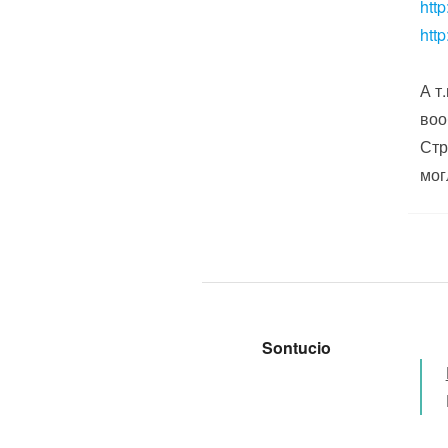
htt
htt
А т
воо
Стр
мог
Sontucio