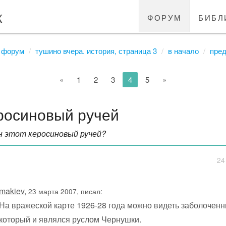
к
форум
библ
форум
тушино вчера. история, страница 3
в начало
пре
«
1
2
3
4
5
»
росиновый ручей
н этот керосиновый ручей?
24
makiev
,
23 марта 2007, писал:
На вражеской карте 1926-28 года можно видеть заболоченн
который и являлся руслом Чернушки.