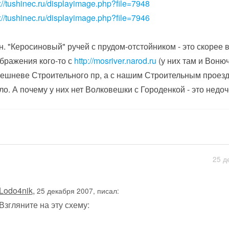
p://tushinec.ru/displayimage.php?file=7948
p://tushinec.ru/displayimage.php?file=7946
.н. "Керосиновый" ручей с прудом-отстойником - это скорее
бражения кого-то с
http://mosriver.narod.ru
(у них там и Вонюч
ешневе Строительного пр, а с нашим Строительным проез
ло. А почему у них нет Волковешки с Городенкой - это недо
25 д
Lodo4nik
,
25 декабря 2007, писал:
Взгляните на эту схему: