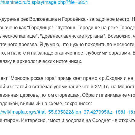
p://tushinec.ru/displayimage.php?file=6831
дуречье рек Волковешка и Городёнка - загадочное место. 
значено как "Городище", "пустошь Городище на реке Городе
ыческое капище", "древнеславянские курганы". Возможно, чт
точного проезда. Я думаю, что нужно походить по месност
то, и на юге и на западе оганиченное глубокими оврагами. В
вязку в археологических источниках.
ект "Моностырская гора" примыкает прямо к р.Сходня и на 
ой из статей я встречал упоминание что в XVIII в. на Монос
евянная церковь, потом сгоревшая. Обратите внимание чт
оденкой, видимый на схеме, сохранился:
p://wikimapia.org/s/#lat=55.835322&lon=37.427995&z=18&l=
ентиром. Интересно, "мост и водопад на Сходне" - в откры