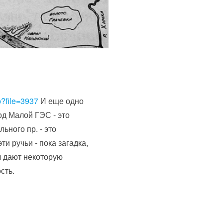
p?file=3937
И еще одно
од Малой ГЭС - это
ьного пр. - это
и ручьи - пока загадка,
л дают некоторую
сть.