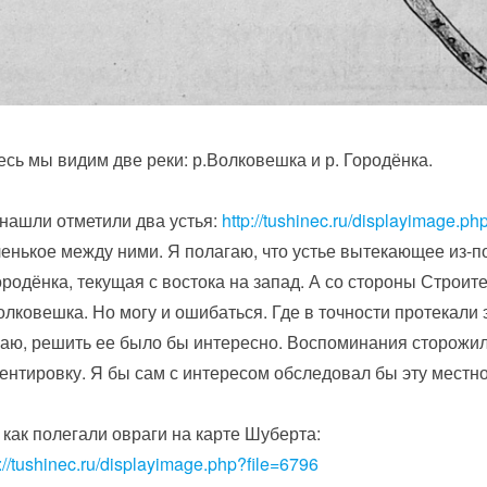
десь мы видим две реки: р.Волковешка и р. Городёнка.
нашли отметили два устья:
http://tushinec.ru/displayimage.ph
енькое между ними. Я полагаю, что устье вытекающее из-п
ородёнка, текущая с востока на запад. А со стороны Строител
олковешка. Но могу и ошибаться. Где в точности протекали эт
аю, решить ее было бы интересно. Воспоминания сторожи
ентировку. Я бы сам с интересом обследовал бы эту местно
 как полегали овраги на карте Шуберта:
p://tushinec.ru/displayimage.php?file=6796