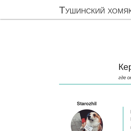
Тушинский хомя
Ке
где о
Starozhil