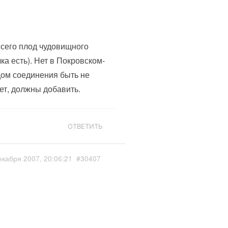
 всего плод чудовищного
ка есть). Нет в Покровском-
дом соединения быть не
чет, должны добавить.
ОТВЕТИТЬ
екабря 2007, 20:06:21
#30407