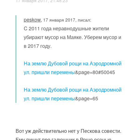
17 января 2017, 21:48:23
peskow
,
17 января 2017, писал:
C 2011 года неравнодушные жители
убирают мусор на Маяке. Уберем мусор и
в 2017 году.
На землю Дубовой рощи на Аэродромной
ул. пришли перемены
&page=80#50045
На землю Дубовой рощи на Аэродромной
ул. пришли перемены
&page=65
Вот уж действительно нет у Пескова совести.
Ему пишут про гадюшник в Роще осенью