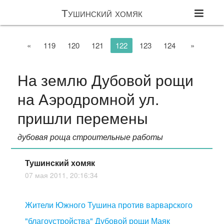
Тушинский хомяк
«
119
120
121
122
123
124
»
На землю Дубовой рощи
на Аэродромной ул.
пришли перемены
дубовая роща строительные работы
Тушинский хомяк
07 мая 2011, 20:16:34
Жители Южного Тушина против варварского
"благоустройства" Дубовой рощи Маяк