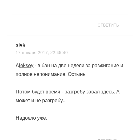
ОТВЕТИТЬ
slvk
17 января 2017, 22:49:40
A
leksey
- в бан на две недели за разжигание и
полное непонимание. Остынь.
Потом будет время - разгребу завал здесь. А
может и не разгребу...
Надоело уже.