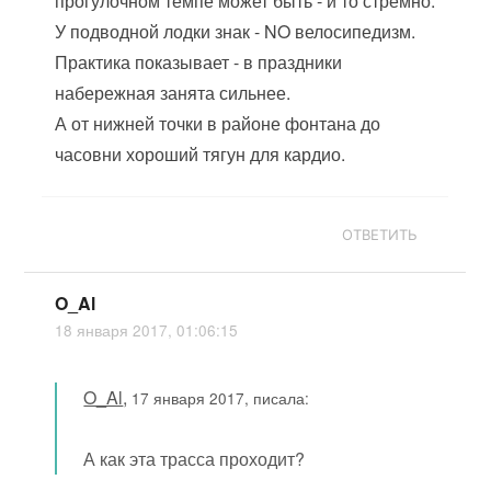
прогулочном темпе может быть - и то стрёмно.
У подводной лодки знак - NO велосипедизм.
Практика показывает - в праздники
набережная занята сильнее.
А от нижней точки в районе фонтана до
часовни хороший тягун для кардио.
ОТВЕТИТЬ
O_Al
18 января 2017, 01:06:15
O_Al
,
17 января 2017, писала:
А как эта трасса проходит?