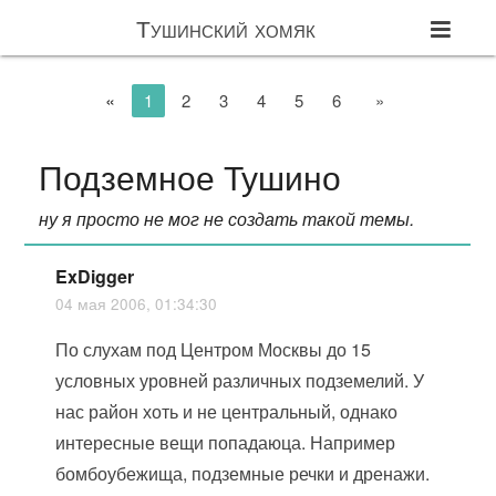
Тушинский хомяк
«
1
2
3
4
5
6
»
Подземное Тушино
ну я просто не мог не создать такой темы.
ExDigger
04 мая 2006, 01:34:30
По слухам под Центром Москвы до 15
условных уровней различных подземелий. У
нас район хоть и не центральный, однако
интересные вещи попадаюца. Например
бомбоубежища, подземные речки и дренажи.