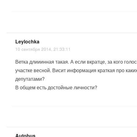
Leylochka
10 сентября 2014, 21:33:11
Ветка длииинная такая. А если вкратце, за кого гол
участке весной. Висит информация краткая про каки
депутатами?
В общем есть достойные личности?
Autobus