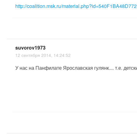
http://coalition.msk.ru/material.php?id=540F1BA48D772
suvorov1973
12 сентября 2014, 14:24:52
У нас на Панфилате Ярославская гулянк.... т.е. детс