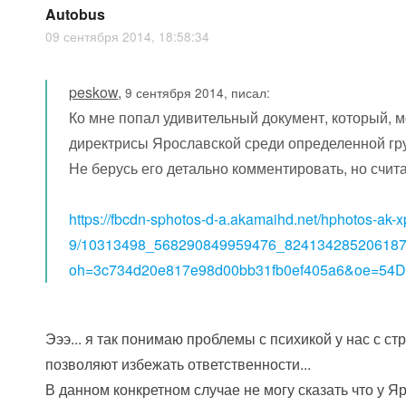
Autobus
09 сентября 2014, 18:58:34
peskow
,
9 сентября 2014, писал:
Ко мне попал удивительный документ, который, м
директрисы Ярославской среди определенной гр
Не берусь его детально комментировать, но счи
https://fbcdn-sphotos-d-a.akamaihd.net/hphotos-ak-xp
9/10313498_568290849959476_824134285206187
oh=3c734d20e817e98d00bb31fb0ef405a6&oe=54
Эээ... я так понимаю проблемы с психикой у нас с с
позволяют избежать ответственности...
В данном конкретном случае не могу сказать что у 