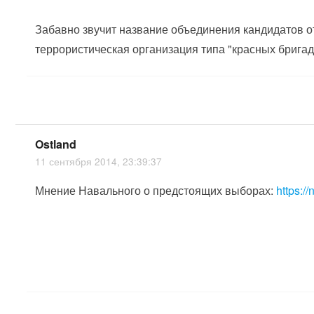
Забавно звучит название объединения кандидатов от
террористическая организация типа "красных бригад" )
Ostland
11 сентября 2014, 23:39:37
Мнение Навального о предстоящих выборах:
https:/