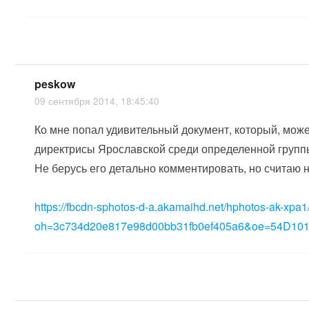
peskow
09 сентября 2014, 18:45:40
Ко мне попал удивительный документ, который, может
директрисы Ярославской среди определенной групп
Не берусь его детально комментировать, но считаю
https://fbcdn-sphotos-d-a.akamaihd.net/hphotos-ak-
oh=3c734d20e817e98d00bb31fb0ef405a6&oe=54D10