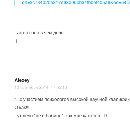
oh=3c734d20e817e98d00bb31fb0ef405a6&oe=54
Так вот оно в чем дело
:)
Alexey
10 сентября 2014, 17:05:10
"...с участием психологов высокой научной квалифик
О как!!!
Тут дело "не в бабине", как мне кажется. :D