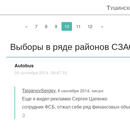
Тушинск
«
7
8
9
10
11
12
»
Выборы в ряде районов СЗ
Autobus
09 сентября 2014, 09:47:33
TsiganovSergey
,
8 сентября 2014, писал:
Еще я видел рекламки Сергея Цапенко
сотрудник ФСБ, отжал себе ряд финансовых объе
;)