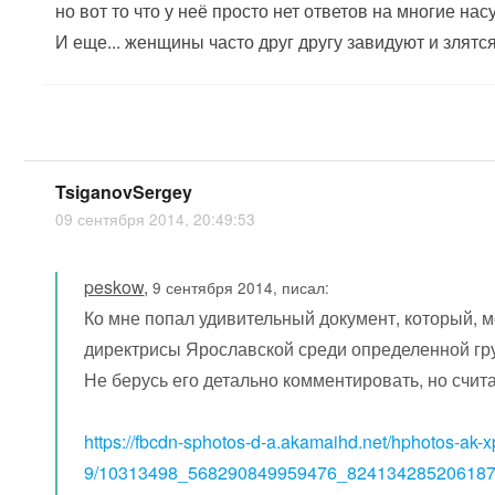
но вот то что у неё просто нет ответов на многие на
И еще... женщины часто друг другу завидуют и злятся
TsiganovSergey
09 сентября 2014, 20:49:53
peskow
,
9 сентября 2014, писал:
Ко мне попал удивительный документ, который, м
директрисы Ярославской среди определенной гр
Не берусь его детально комментировать, но счи
https://fbcdn-sphotos-d-a.akamaihd.net/hphotos-ak-xp
9/10313498_568290849959476_824134285206187