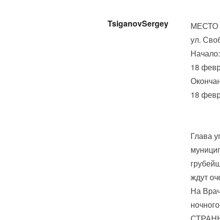
TsiganovSergey
МЕСТО
ул. Сво
Начало:
18 февр
Окончан
18 февр
Глава у
муницип
грубейш
ждут оч
На Врач
ночного
СТРАН