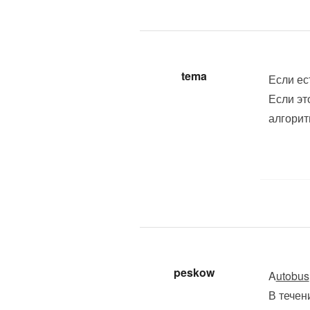
tema
Если ес
Если эт
алгорит
peskow
A
utobus
В течен