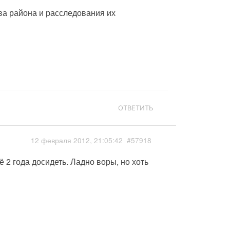
ва района и расследования их
ОТВЕТИТЬ
12 февраля 2012, 21:05:42
#57918
 2 года досидеть. Ладно воры, но хоть