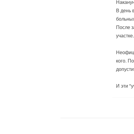
Наканун
В день 
больных
После з
участке.
Неофици
кого. П
допусти
И эти "у