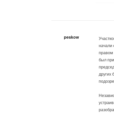
peskow
Участко
начали 
правом 
был при
председ
других 
подозре
Независ
устраив
разобра