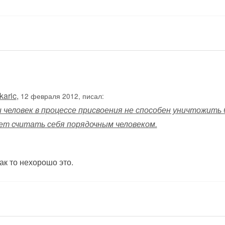
karic
,
12 февраля 2012, писал:
 человек в процессе присвоения не способен уничтожить 
ет считать себя порядочным человеком.
как то нехорошо это.