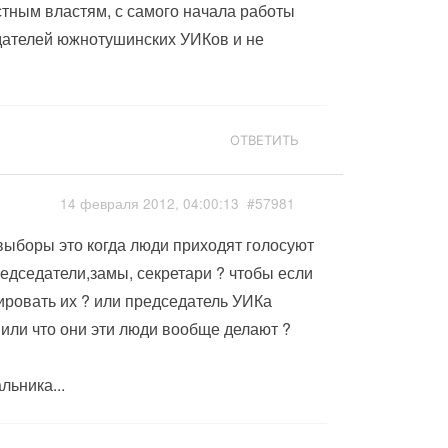
тным властям, с самого начала работы
дателей южнотушинских УИКов и не
ОТВЕТИТЬ
14 февраля 2012, 04:00:13
#57981
и выборы это когда люди приходят голосуют
едседатели,замы, секретари ? чтобы если
ровать их ? или председатель УИКа
или что они эти люди вообще делают ?
льника...