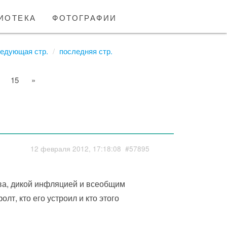
иотека
фотографии
едующая стр.
последняя стр.
15
»
12 февраля 2012, 17:18:08
#57895
ва, дикой инфляцией и всеобщим
т, кто его устроил и кто этого