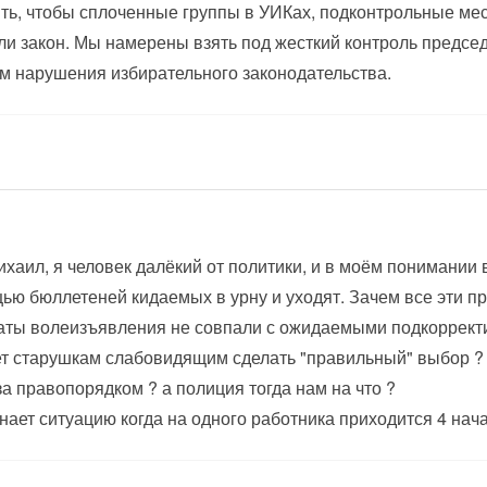
ть, чтобы сплоченные группы в УИКах, подконтрольные мес
и закон. Мы намерены взять под жесткий контроль предсе
м нарушения избирательного законодательства.
 Михаил, я человек далёкий от политики, и в моём понимани
ью бюллетеней кидаемых в урну и уходят. Зачем все эти пр
аты волеизъявления не совпали с ожидаемыми подкорректи
т старушкам слабовидящим сделать "правильный" выбор ? 
за правопорядком ? а полиция тогда нам на что ?
ает ситуацию когда на одного работника приходится 4 нача