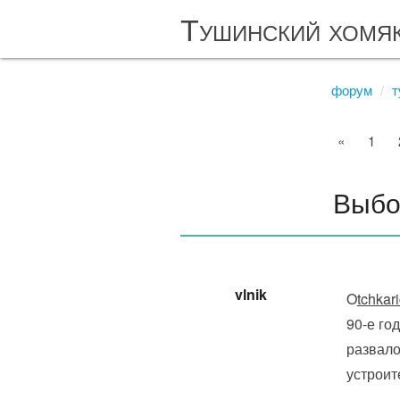
Тушинский хомя
форум
т
«
1
Выбо
vlnik
O
tchkari
90-е го
развало
устроит