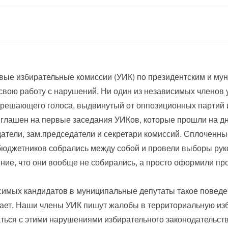
вые избирательные комиссии (УИК) по президентским и 
свою работу с нарушений. Ни один из независимых членов 
решающего голоса, выдвинутый от оппозиционных партий и
глашен на первые заседания УИКов, которые прошли на дня
атели, зам.председатели и секретари комиссий. Сплоченн
бюджетников собрались между собой и провели выборы руко
ние, что они вообще не собирались, а просто оформили про
имых кандидатов в муниципальные депутаты такое поведе
ает. Наши члены УИК пишут жалобы в территориальную из
ться с этими нарушениями избирательного законодательств