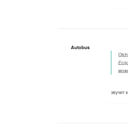
Autobus
Otch
Если
мож
звучит 