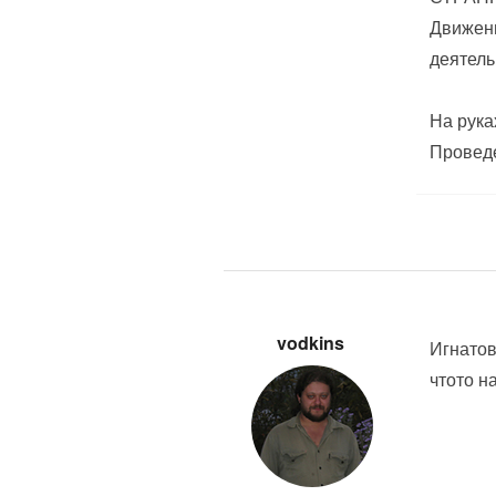
Движени
деятель
На рука
Проведе
vodkins
Игнатов
чтото н