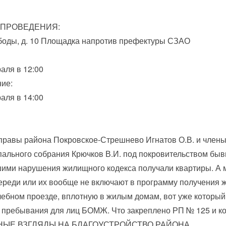
 ПРОВЕДЕНИЯ:
боды, д. 10 Площадка напротив префектуры СЗАО
аля в 12:00
ие:
аля в 14:00
правы района Покровское-Стрешнево Игнатов О.В. и члены 
ального собрания Крючков В.И. под покровительством быв
ими нарушения жилищного кодекса получали квартиры. А м
ереди или их вообще не включают в программу получения ж
ебном проезде, вплотную в жилым домам, вот уже который
 пребывания для лиц БОМЖ. Что закреплено РП № 125 и кот
НЫЕ ВЗГЛЯДЫ НА БЛАГОУСТРОЙСТВО РАЙОНА.