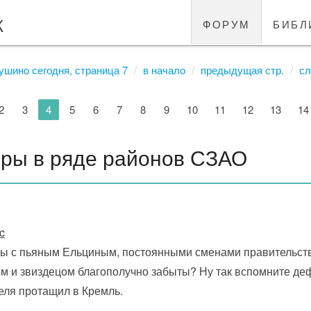
к
форум
библ
ушино сегодня, страница 7
в начало
предыдущая стр.
сл
2
3
4
5
6
7
8
9
10
11
12
13
14
ры в ряде районов СЗАО
c
ды с пьяным Ельциным, постоянными сменами правительст
м и звиздецом благополучно забыты? Ну так вспомните дефол
еля протащил в Кремль.