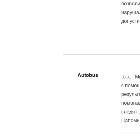
позволи
нарушал
допусти
Autobus
эээ....
с помощ
результ
помогае
следят 
Напомин