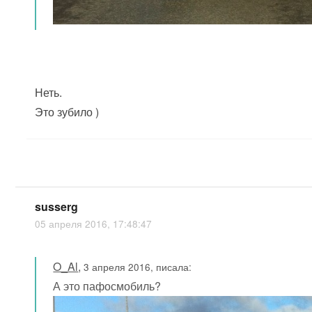
Неть.
Это зубило )
susserg
05 апреля 2016, 17:48:47
O_Al
,
3 апреля 2016, писала:
А это пафосмобиль?