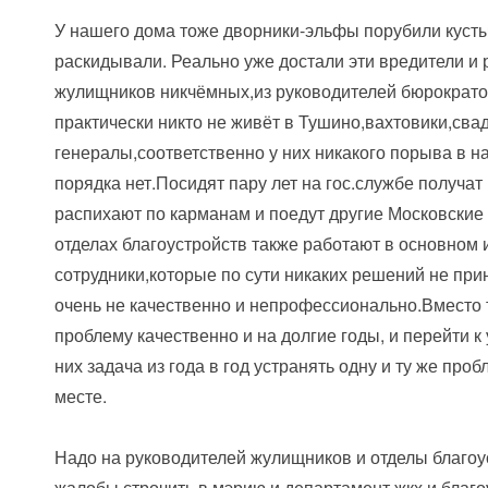
У нашего дома тоже дворники-эльфы порубили кусты
раскидывали. Реально уже достали эти вредители и 
жулищников никчёмных,из руководителей бюрократов
практически никто не живёт в Тушино,вахтовики,св
генералы,соответственно у них никакого порыва в н
порядка нет.Посидят пару лет на гос.службе получат
распихают по карманам и поедут другие Московские
отделах благоустройств также работают в основном
сотрудники,которые по сути никаких решений не пр
очень не качественно и непрофессионально.Вместо 
проблему качественно и на долгие годы, и перейти к
них задача из года в год устранять одну и ту же про
месте.
Надо на руководителей жулищников и отделы благоу
жалобы строчить в мэрию и департамент жкх и благо