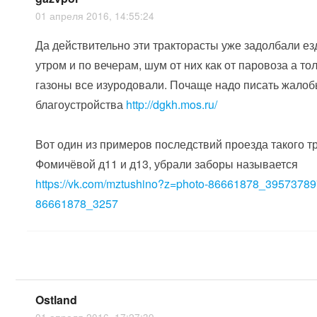
01 апреля 2016, 14:55:24
Да действительно эти тракторасты уже задолбали ез
утром и по вечерам, шум от них как от паровоза а то
газоны все изуродовали. Почаще надо писать жалоб
благоустройства
http://dgkh.mos.ru/
Вот один из примеров последствий проезда такого т
Фомичёвой д11 и д13, убрали заборы называется
https://vk.com/mztushino?z=photo-86661878_3957378
86661878_3257
Ostland