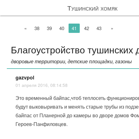
Тушинский хомяк
«
38
39
40
41
42
43
»
Благоустройство тушинских 
дворовые территории, детские площадки, газоны
gazvpol
01 апреля 2016, 08:14:58
Это временный байпас,чтоб теплосеть функциониро
будут выковыривать и менять старые трубы из подзе
байпас от Планерной до камеры во дворе домов Фом
Героев-Панфиловцев.