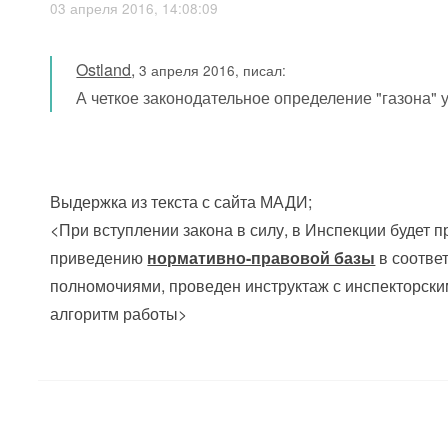
03 апреля 2016, 14:08:09
Ostland
,
3 апреля 2016, писал:
А четкое законодательное определение "газона" 
Выдержка из текста с сайта МАДИ;
<При вступлении закона в силу, в Инспекции будет 
приведению
нормативно-правовой базы
в соотве
полномочиями, проведен инструктаж с инспекторски
алгоритм работы>