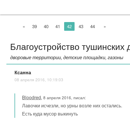
«
39
40
41
42
43
44
»
Благоустройство тушинских 
дворовые территории, детские площадки, газоны
Ксанна
08 апреля 2016, 10:19:03
Bloodred
,
8 апреля 2016, писал:
Лавочки исчезли, но урны возле них остались.
Есть куда мусор выкинуть