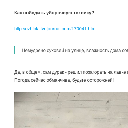
Как победить уборочную технику?
http://ezhick.livejournal.com/170041.html
Немудрено суховей на улице, влажность дома сов
Да, в общем, сам дурак - решил позагорать на лавке 
Погода сейчас обманчива, будьте осторожней!