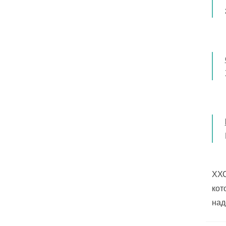
ХХС
кот
над