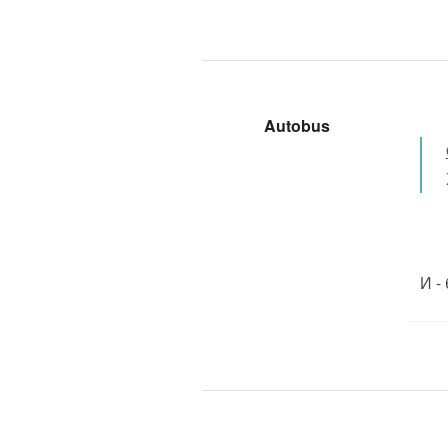
Autobus
И -