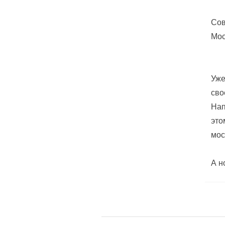
Сов
Мос
Уже
сво
Нап
это
мос
А н