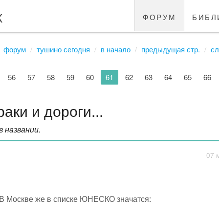
к
форум
библ
форум
тушино сегодня
в начало
предыдущая стр.
сл
56
57
58
59
60
61
62
63
64
65
66
аки и дороги...
в названии.
07 
В Москве же в списке ЮНЕСКО значатся: