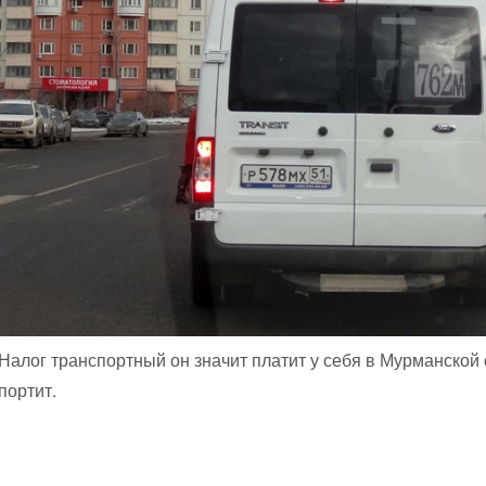
Налог транспортный он значит платит у себя в Мурманской 
портит.