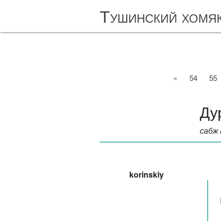
Тушинский хомя
«
54
55
Дур
сабж 
korinskiy