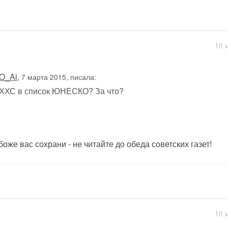
10 
O_Al
,
7 марта 2015, писала:
ХХС в список ЮНЕСКО? За что?
 боже вас сохрани - не читайте до обеда советских газет!
10 