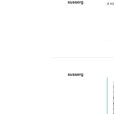
susserg
а к
susserg