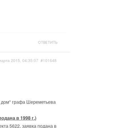
ОТВЕТИТЬ
марта 2015, 04:35:07
#101648
й дом" графа Шереметьева
одана в 1998 г.)
кта 5622, заявка подана в