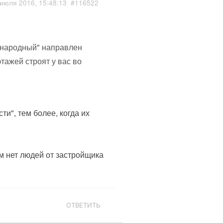
июля 2016, 15:48:13
#116522
в народный" направлен
тажей строят у вас во
и", тем более, когда их
ам нет людей от застройщика
ОТВЕТИТЬ