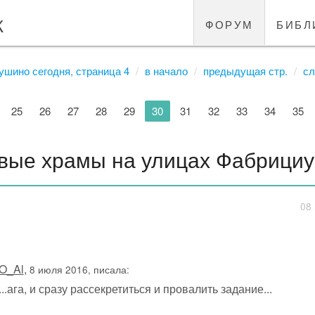
к
форум
библ
ушино сегодня, страница 4
в начало
предыдущая стр.
сл
25
26
27
28
29
30
31
32
33
34
35
вые храмы на улицах Фабрициу
08 
O_Al
,
8 июля 2016, писала:
...ага, и сразу рассекретиться и провалить задание...