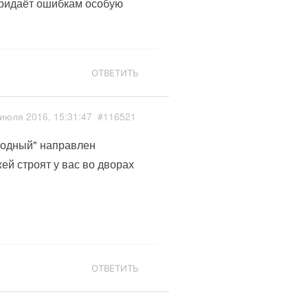
ридаёт ошибкам особую
ОТВЕТИТЬ
июля 2016, 15:31:47
#116521
родный" направлен
ей строят у вас во дворах
ОТВЕТИТЬ