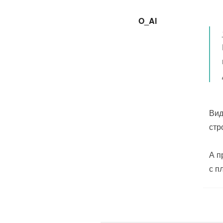
O_Al
Вид
стр
А п
с п