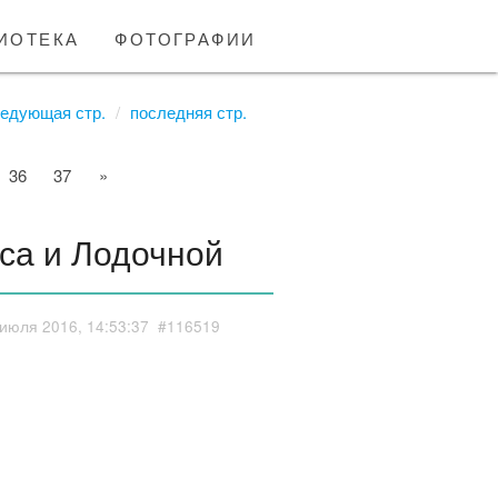
иотека
фотографии
едующая стр.
последняя стр.
36
37
»
са и Лодочной
июля 2016, 14:53:37
#116519