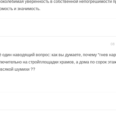
околебимая уверенность в собственной непогрешимости п
омость и значимость.
08 
 один наводящий вопрос: как вы думаете, почему "гнев на
лючительно на стройплощадки храмов, а дома по сорок этаж
 всякой шумихи ??