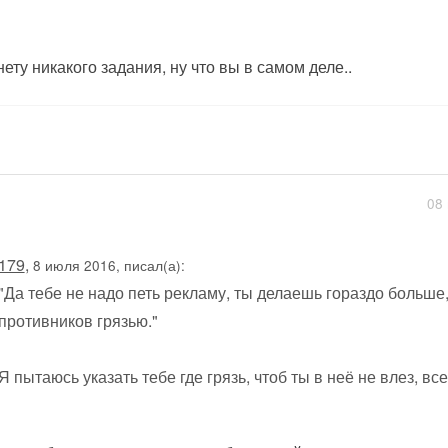
нету никакого задания, ну что вы в самом деле..
08 
179
,
8 июля 2016, писал(а):
"Да тебе не надо петь рекламу, ты делаешь гораздо больше
противников грязью."
Я пытаюсь указать тебе где грязь, чтоб ты в неё не влез, всег