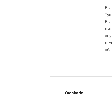
Вы 
Туш
Вы 
жит
ину
жел
оба
Otchkaric