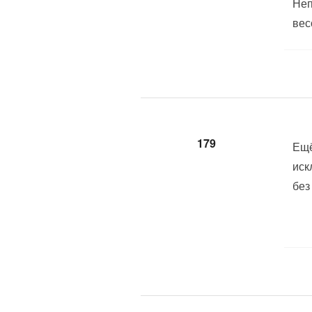
Неп
вес
179
Ещё
иск
без