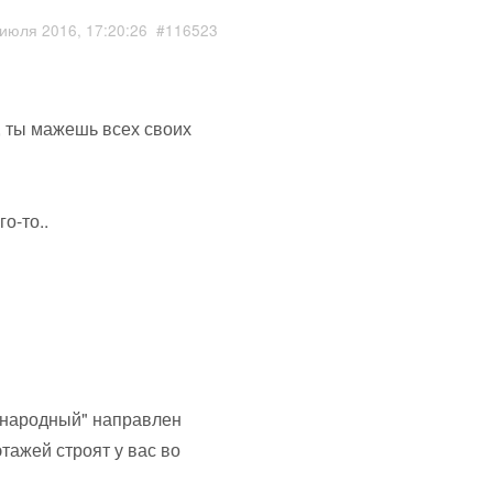
июля 2016, 17:20:26
#116523
, ты мажешь всех своих
о-то..
в народный" направлен
тажей строят у вас во