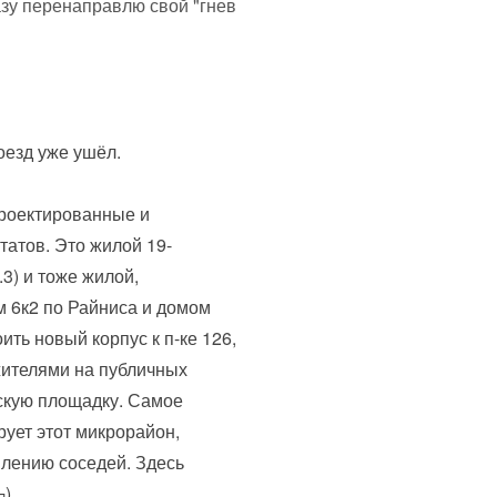
азу перенаправлю свой "гнев
оезд уже ушёл.
проектированные и
атов. Это жилой 19-
3) и тоже жилой,
 6к2 по Райниса и домом
ить новый корпус к п-ке 126,
жителями на публичных
тскую площадку. Самое
рует этот микрорайон,
лению соседей. Здесь
¬)