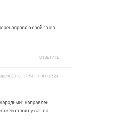
 перенаправлю свой "гнев
ОТВЕТИТЬ
июля 2016, 17:54:11
#116524
в народный" направлен
тажей строят у вас во