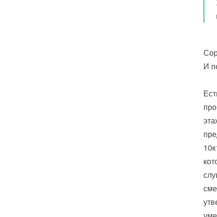
Сор
И п
Ест
про
эта
пре
10к
кот
слу
сме
утв
уме