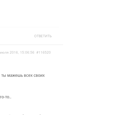
ОТВЕТИТЬ
июля 2016, 15:06:56
#116520
, ты мажешь всех своих
о-то..