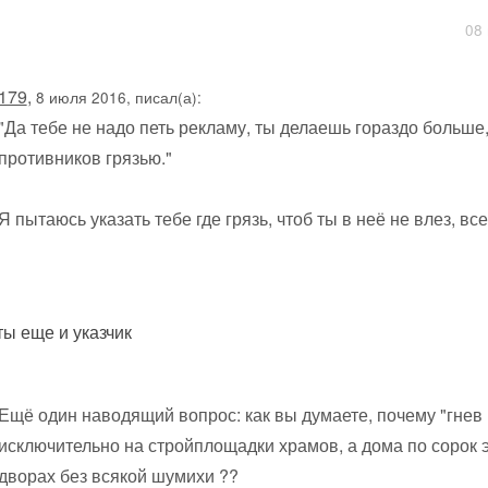
08 
179
,
8 июля 2016, писал(а):
"Да тебе не надо петь рекламу, ты делаешь гораздо больше
противников грязью."
Я пытаюсь указать тебе где грязь, чтоб ты в неё не влез, всег
ты еще и указчик
Ещё один наводящий вопрос: как вы думаете, почему "гне
исключительно на стройплощадки храмов, а дома по сорок э
дворах без всякой шумихи ??