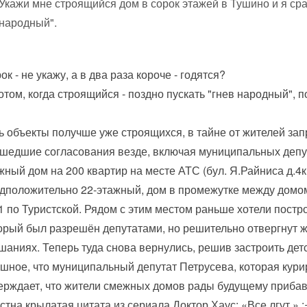
Укажи мне строящийся дом в сорок этажей в Тушино и я ср
народный".
ок - не укажу, а в два раза короче - годятся?
отом, когда строящийся - поздно пускать "гнев народный", п
ь объекты получше уже строящихся, в тайне от жителей за
шедшие согласования везде, включая муниципальных депут
жный дом на 200 квартир на месте АТС (бул. Я.Райниса д.4к.
дположительно 22-этажный, дом в промежутке между домом
1 по Туристской. Рядом с этим местом раньше хотели постро
орый был разрешён депутатами, но решительно отвергнут 
шаниях. Теперь туда снова вернулись, решив застроить де
шное, что муниципальный депутат Петрусева, которая кури
ерждает, что жители смежных домов рады будущему прибав
стна крылатая цитата из сериала Доктор Хаус: «Все лгут.» :