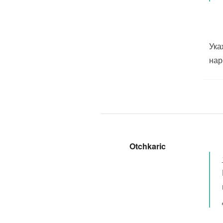
Ука
нар
Otchkaric