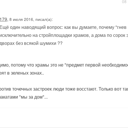
08 
179
,
8 июля 2016, писал(а):
Ещё один наводящий вопрос: как вы думаете, почему "гне
исключительно на стройплощадки храмов, а дома по сорок э
дворах без всякой шумихи ??
имо, потому что храмы это не "предмет первой необходимост
оят в зеленых зонах..
ротив точечных застроек люди тоже восстают. Только вот т
лакатами "мы за дом"...