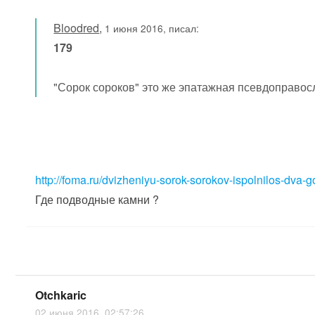
Bloodred
,
1 июня 2016, писал:
179
"Сорок сороков" это же эпатажная псевдоправосл
http://foma.ru/dvizheniyu-sorok-sorokov-ispolnilos-dva-
Где подводные камни ?
Otchkaric
02 июня 2016, 02:57:26