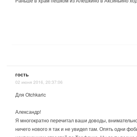
Раньше в храм пешком из Алёшкино в Аксиньино ходи
гость
02 июня 2016, 20:37:06
Для Otchkaric
Александр!
Я многократно перечитал ваши доводы, внимательно
ничего нового я так и не увидел там. Опять одни фо