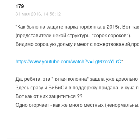
179
31 мая 2016, 14:58:12
"Как было на защите парка торфянка в 2015г. Вот т
(представители некой структуры "сорок сороков").
Видимо хорошую дольку имеют с пожертвований,прод
https://www.youtube.com/watch?v=Lgt67ccYLrQ
"
Да, ребята, эта "пятая колонна" зашла уже довольно
Здесь сразу и БиБиСи в поддержку придана, и куча 
Вот как от них защититься ??
Одно огорчает - как же много местных (ненормальны