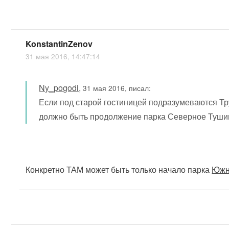
KonstantinZenov
31 мая 2016, 14:47:14
Ny_pogodi
,
31 мая 2016, писал:
Если под старой гостиницей подразумеваются Тр
должно быть продолжение парка Северное Туши
Конкретно ТАМ может быть только начало парка
Южн