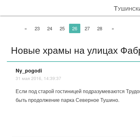
Тушинск
«
23
24
25
26
27
28
»
Новые храмы на улицах Фаб
Ny_pogodi
31 мая 2016, 14:39:37
Если под старой гостиницей подразумеваются Трудо
быть продолжение парка Северное Тушино.