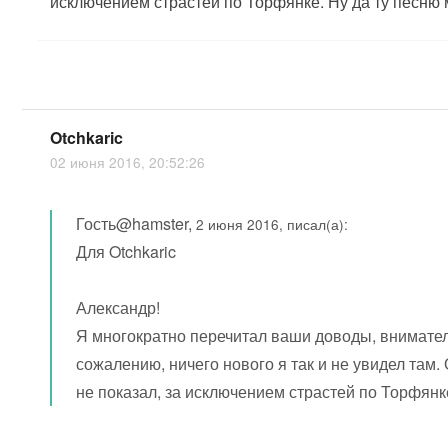
исключением страстей по Торфянке. Ну да ту песню 
Otchkaric
02 июня 2016, 20:52:26
Гость@hamster,
2 июня 2016, писал(а):
Для Otchkaric
Александр!
Я многократно перечитал ваши доводы, внимател
сожалению, ничего нового я так и не увидел там
не показал, за исключением страстей по Торфянке