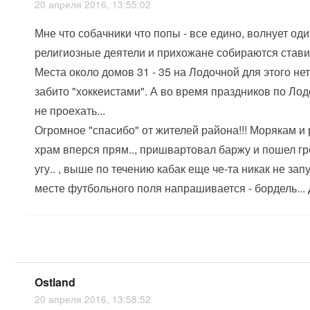
20 апреля 2016, 13:55:02
Мне что собачники что попы - все едино, волнует оди
религиозные деятели и прихожане собираются став
Места около домов 31 - 35 на Лодочной для этого нет
забито "хоккеистами". А во время праздников по Лод
не проехать...
Огромное "спасибо" от жителей района!!! Морякам и 
храм вперся прям.., пришвартовал баржу и пошел гр
угу.. , выше по течению кабак еще че-та никак не зап
месте футбольного поля напрашивается - бордель..
Ostland
20 апреля 2016, 13:58:52