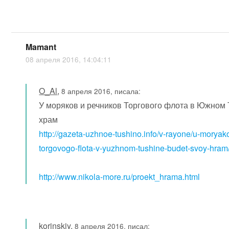
Mamant
08 апреля 2016, 14:04:11
O_Al
,
8 апреля 2016, писала:
У моряков и речников Торгового флота в Южном 
храм
http://gazeta-uzhnoe-tushino.info/v-rayone/u-moryak
torgovogo-flota-v-yuzhnom-tushine-budet-svoy-hram
http://www.nikola-more.ru/proekt_hrama.html
korinskiy
,
8 апреля 2016, писал: