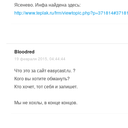
Ясенево. Инфа найдена здесь:
http://www.teplak.ru/frm/viewtopic.php?p=371814#3718
Bloodred
19 февраля 2015, 04:44:44
Что это за сайт easycast.ru. ?
Кого вы хотите обмануть?
Кто хочет, тот себя и запишет.
Мы не хохлы, в конце концов.