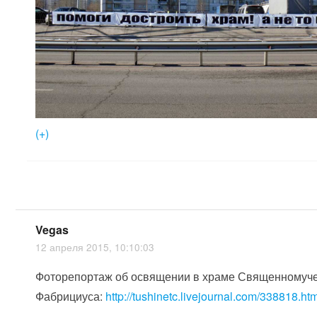
(+)
Vegas
12 апреля 2015, 10:10:03
Фоторепортаж об освящении в храме Священномуче
Фабрициуса:
http://tushinetc.livejournal.com/338818.ht