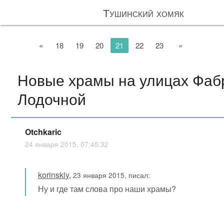
Тушинский хомяк
«
18
19
20
21
22
23
»
Новые храмы на улицах Фаб
Лодочной
Otchkaric
24 января 2015, 07:45:32
korinskiy
,
23 января 2015, писал:
Ну и где там слова про наши храмы?