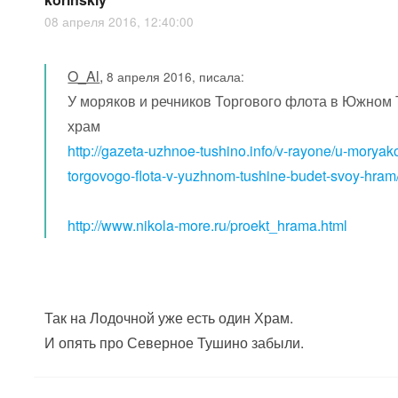
08 апреля 2016, 12:40:00
O_Al
,
8 апреля 2016, писала:
У моряков и речников Торгового флота в Южном 
храм
http://gazeta-uzhnoe-tushino.info/v-rayone/u-moryak
torgovogo-flota-v-yuzhnom-tushine-budet-svoy-hram
http://www.nikola-more.ru/proekt_hrama.html
Так на Лодочной уже есть один Храм.
И опять про Северное Тушино забыли.