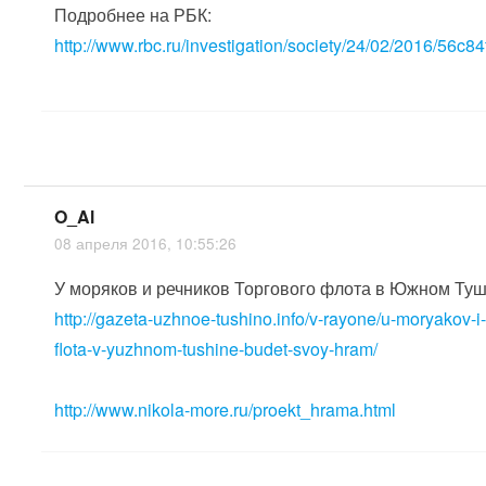
Подробнее на РБК:
http://www.rbc.ru/investigation/society/24/02/2016/56
O_Al
08 апреля 2016, 10:55:26
У моряков и речников Торгового флота в Южном Туш
http://gazeta-uzhnoe-tushino.info/v-rayone/u-moryakov-i
flota-v-yuzhnom-tushine-budet-svoy-hram/
http://www.nikola-more.ru/proekt_hrama.html