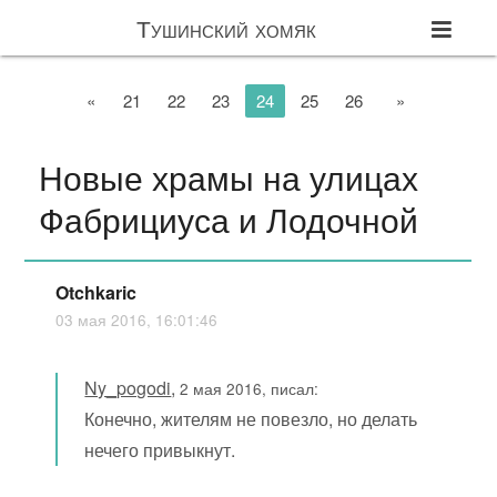
Тушинский хомяк
«
21
22
23
24
25
26
»
Новые храмы на улицах
Фабрициуса и Лодочной
Otchkaric
03 мая 2016, 16:01:46
Ny_pogodi
,
2 мая 2016, писал:
Конечно, жителям не повезло, но делать
нечего привыкнут.