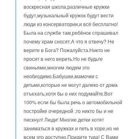
воскресная школа,различные кружки
будут,музыкальный кружок будут вести
люди из консерватории,и всё бесплатно!
Была на службе там,ребёнок спрашивал
почему храм сносят.А что я отвечу? Не
верите в Бога? Пожалуйста.Никто не
просит в него верить.Но не будьте
свиньями,многим людям это
необходимо.Бабушки,мамочки с
детьми,которые не могут далеко от дома
отъехать,хотя бы о них подумайте.Вот
100% если бы была речь о автомобильной
постройке очередной ,то никто бы и не
пискнул! Люди! Многие детки хотят
заниматься в кружках и петь в хоре,но не
всем это доступно.Придите туда! С Вами