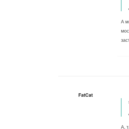
А м
мос
зас
FatCat
А, 