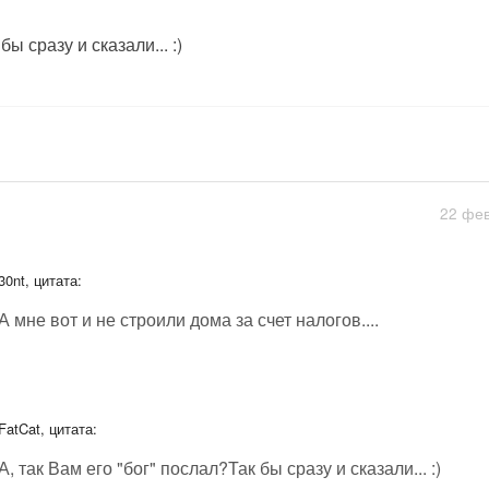
бы сразу и сказали... :)
22 фев
30nt, цитата:
А мне вот и не строили дома за счет налогов....
FatCat, цитата:
А, так Вам его "бог" послал?Так бы сразу и сказали... :)