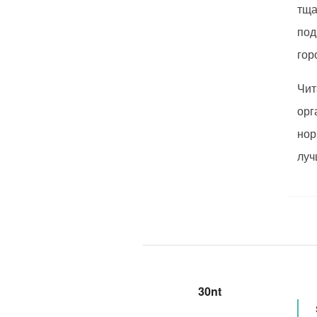
тща
под
гор
Чит
орг
нор
луч
30nt