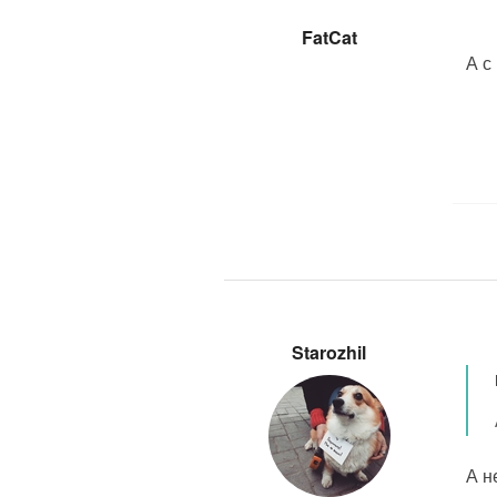
FatCat
А с
Starozhil
А н