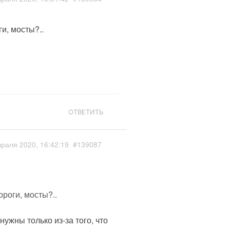
и, мосты?..
ОТВЕТИТЬ
раля 2020, 16:42:19
#139087
ороги, мосты?..
нужны только из-за того, что