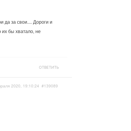
и да за свои.... Дороги и
о их бы хватало, не
ОТВЕТИТЬ
раля 2020, 19:10:24
#139089