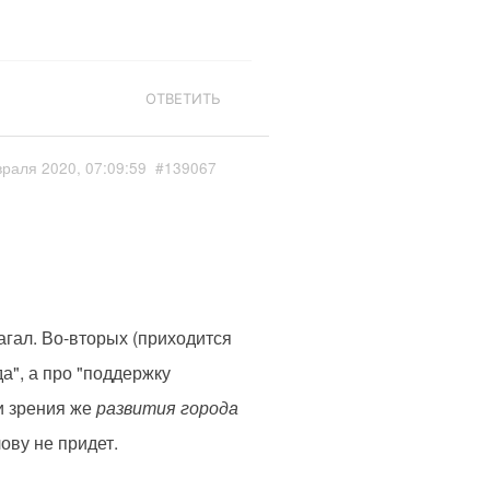
ОТВЕТИТЬ
раля 2020, 07:09:59
#139067
агал. Во-вторых (приходится
да", а про "поддержку
и зрения же
развития города
лову не придет.