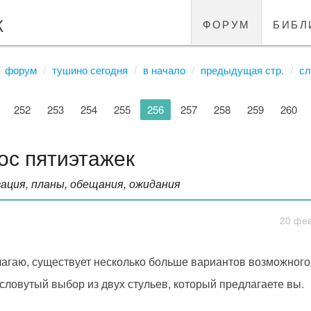
к
форум
библ
форум
тушино сегодня
в начало
предыдущая стр.
сл
252
253
254
255
256
257
258
259
260
ос пятиэтажек
ация, планы, обещания, ожидания
20 фев
агаю, существует несколько больше вариантов возможного 
словутый выбор из двух стульев, который предлагаете вы.