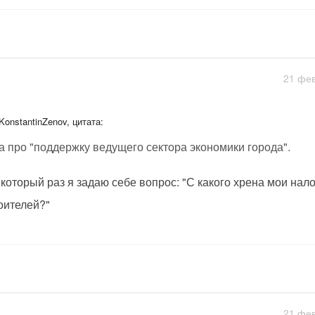
21 фев
KonstantinZenov, цитата:
а про "поддержку ведущего сектора экономики города".
 который раз я задаю себе вопрос: "С какого хрена мои нал
оителей?"
21 фев