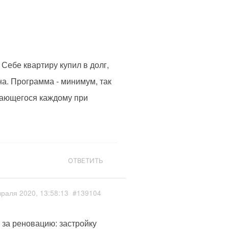
Себе квартиру купил в долг,
на. Программа - минимум, так
агающегося каждому при
ОТВЕТИТЬ
раля 2020, 13:58:13
#139104
за реновацию: застройку