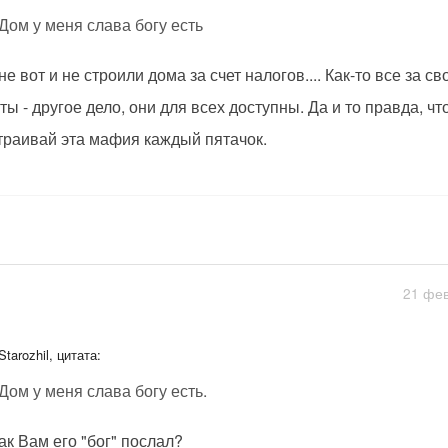
Дом у меня слава богу есть
не вот и не строили дома за счет налогов.... Как-то все за сво
ты - другое дело, они для всех доступны. Да и то правда, чт
траивай эта мафия каждый пятачок.
21 фев
Starozhil, цитата:
Дом у меня слава богу есть.
так Вам его "бог" послал?