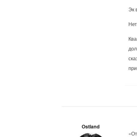
Эк 
Нет
Ква
дол
ска
при
Ostland
«От