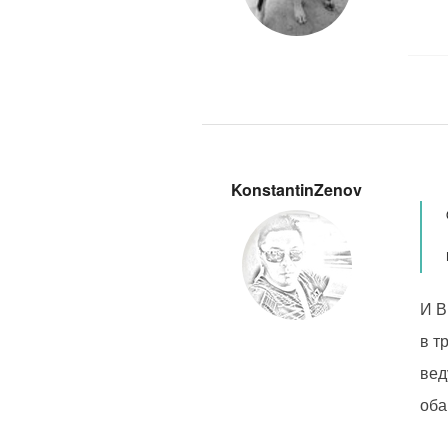
KonstantinZenov
И В
в т
вед
оба