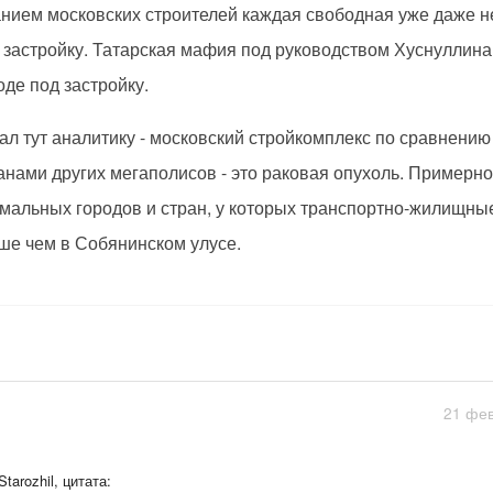
нием московских строителей каждая свободная уже даже не
 застройку. Татарская мафия под руководством Хуснуллин
оде под застройку.
ал тут аналитику - московский стройкомплекс по сравнени
анами других мегаполисов - это раковая опухоль. Примерно 
мальных городов и стран, у которых транспортно-жилищны
ше чем в Собянинском улусе.
21 фев
Starozhil, цитата: