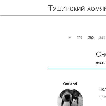
Тушинский хомя
«
249
250
251
Сн
ренов
Ostland
Пол
пре