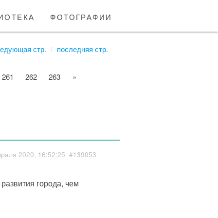
иотека
фотографии
едующая стр.
последняя стр.
261
262
263
»
раля 2020, 16:52:25
#139053
развития города, чем