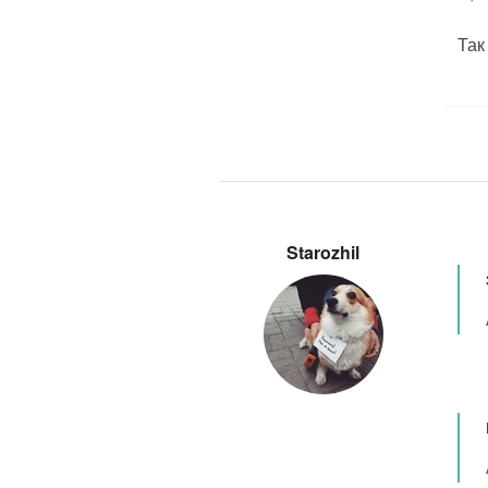
Так 
Starozhil