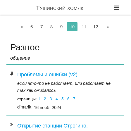
Тушинский хомяк
«
6
7
8
9
10
11
12
»
Разное
общение
Проблемы и ошибки (v2)
если что-то не работает, или работает не
так как ожидалось
страницы:
1
.
2
.
3
.
4
.
5
.
6
.
7
dimarik,
16 нояб. 2024
Открытие станции Строгино.