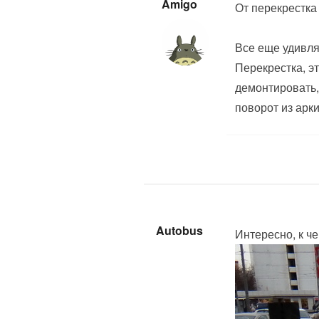
Amigo
От перекрестка
Все еще удивля
Перекрестка, эт
демонтировать,
поворот из арк
Autobus
Интересно, к ч