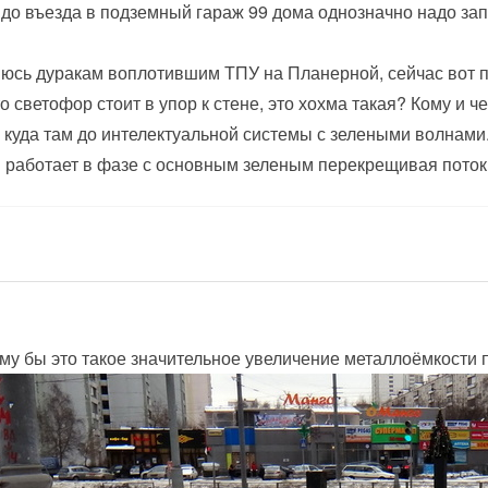
 до въезда в подземный гараж 99 дома однозначно надо за
юсь дуракам воплотившим ТПУ на Планерной, сейчас вот п
о светофор стоит в упор к стене, это хохма такая? Кому и 
 куда там до интелектуальной системы с зелеными волнам
и работает в фазе с основным зеленым перекрещивая потоки
ему бы это такое значительное увеличение металлоёмкости