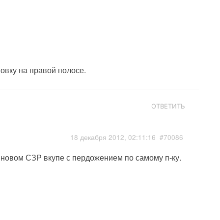
мовку на правой полосе.
ОТВЕТИТЬ
18 декабря 2012, 02:11:16
#70086
и в новом СЗР вкупе с пердожением по самому п-ку.