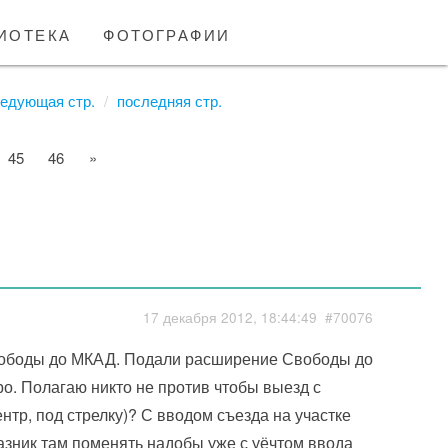
иотека
фотографии
едующая стр.
последняя стр.
45
46
»
17 декабря 2012, 18:44:49
#70076
Свободы до МКАД. Подали расширение Свободы до
ро. Полагаю никто не против чтобы выезд с
тр, под стрелку)? С вводом съезда на участке
фазник там поменять надобы уже с уёчтом ввода