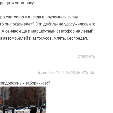
прещать остановку.
ро светофор у въезда в подземный склад
чего он показывает? Эти дебилы не удосужились его
и. А сейчас еще и маршрутный светофор на левый
 автомобилей и автобусов, млять, беспредел.
ОТВЕТИТЬ
19 декабря 2012, 00:25:09
#70136
 придорожных заборчиков:?