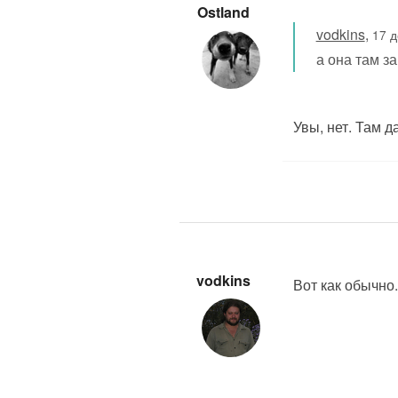
Ostland
vodkins
,
17 д
а она там 
Увы, нет. Там д
vodkins
Вот как обычно.