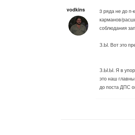
vodkins
3 ряда не до п-
карманов/расши
соблюдания зап
З.Ы. Вот это п
З.Ы.Ы. Я в упо
это наш главный
до поста ДПС он