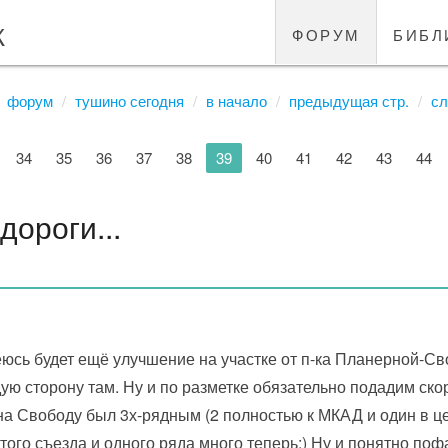
к
форум
библ
форум
тушино сегодня
в начало
предыдущая стр.
сл
34
35
36
37
38
39
40
41
42
43
44
дороги...
еюсь будет ещё улучшение на участке от п-ка Планерной-
дую сторону там. Ну и по разметке обязательно подадим ско
на Свободу был 3х-рядным (2 полностью к МКАД и один в цен
того съезда и одного ряда много теперь:) Ну и понятно по