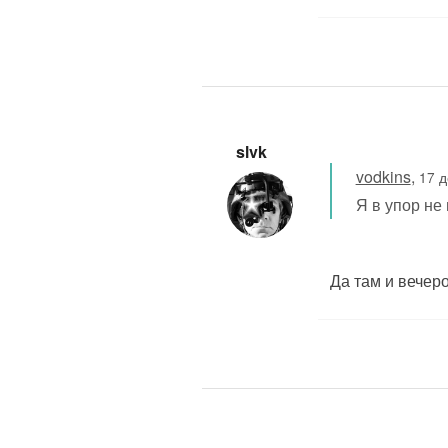
slvk
vodkins
,
17 д
Я в упор не
Да там и вечеро