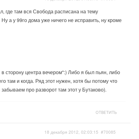
ал, где там вся Свобода расписана на тему
Ну а у 99го дома уже ничего не исправить, ну кроме
в сторону центра вечером":) Либо я был пьян, либо
го там и когда. Ряд этот нужен, хотя бы потому что
е забываем про разворот там этот у Бутаково).
ОТВЕТИТЬ
18 декабря 2012, 02:03:15
#70085