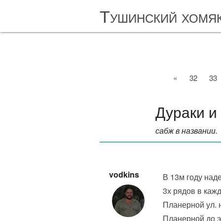
Тушинский хомя
«
32
33
Дураки и 
сабж в названии.
vodkins
В 13м году над
3х рядов в каж
Планерной ул. 
Планерной до э