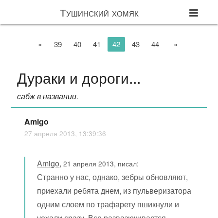
Тушинский хомяк
«
39
40
41
42
43
44
»
Дураки и дороги...
сабж в названии.
Amigo
27 апреля 2013, 13:39:36
Amigo
,
21 апреля 2013, писал:
Странно у нас, однако, зебры обновляют,
приехали ребята днем, из пульверизатора
одним слоем по трафарету пшикнули и
уехали сразу. Все развазюкивается