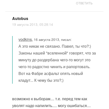
ОТВЕТИТЬ
Autobus
19 августа 2013, 05:28:14
vodkins
,
16 августа 2013, писал:
А это никак не связано. Павел, ты что?:)
Законы нашей "вселенной" говорят, что за
минуту до раздербана чего-то могут это
чего-то радостно чинить и рапортовать.
Вот на Фабре асфальт опять новый
кладут... К чему бы это?;)
возможно к выборам.... т.е. перед тем как
уволят надо напилить..... могу ошибаться....