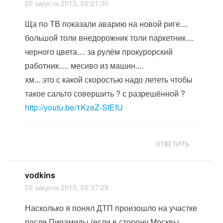
20 августа 2013, 02:21:30
Ща по ТВ показали аварию на новой риге....
большой толи внедорожник толи паркетник....
черного цвета.... за рулём прокурорский
работник..... месиво из машин....
хм... это с какой скоростью надо лететь чтобы
такое сальто совершить ? с разрешённой ?
http://youtu.be/1KzeZ-StEfU
ОТВЕТИТЬ
vodkins
20 августа 2013, 02:37:29
Насколько я понял ДТП произошло на участке
после Пирамиды (если в сторону Москвы