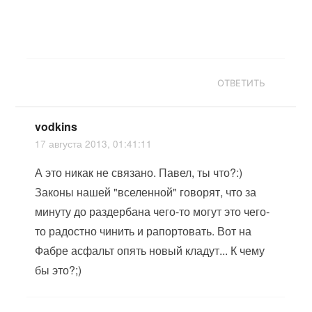
ОТВЕТИТЬ
vodkins
17 августа 2013, 01:41:11
А это никак не связано. Павел, ты что?:)
Законы нашей "вселенной" говорят, что за
минуту до раздербана чего-то могут это чего-
то радостно чинить и рапортовать. Вот на
Фабре асфальт опять новый кладут... К чему
бы это?;)