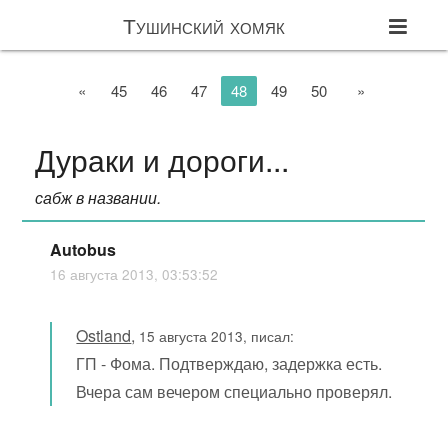
Тушинский хомяк
«
45
46
47
48
49
50
»
Дураки и дороги...
сабж в названии.
Autobus
16 августа 2013, 03:53:52
Ostland
,
15 августа 2013, писал:
ГП - Фома. Подтверждаю, задержка есть.
Вчера сам вечером специально проверял.