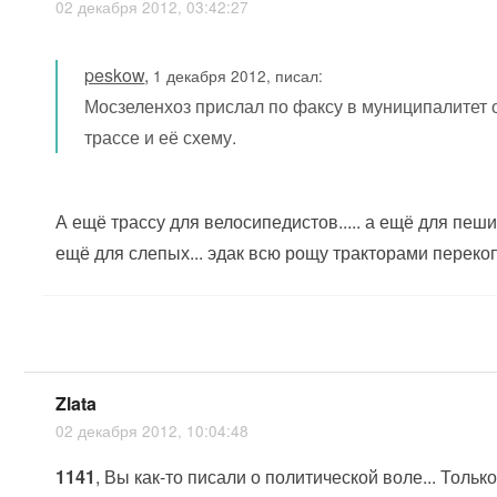
02 декабря 2012, 03:42:27
peskow
,
1 декабря 2012, писал:
Мосзеленхоз прислал по факсу в муниципалитет 
трассе и её схему.
А ещё трассу для велосипедистов..... а ещё для пеших
ещё для слепых... эдак всю рощу тракторами перекоп
Zlata
02 декабря 2012, 10:04:48
1141
, Вы как-то писали о политической воле... Тольк