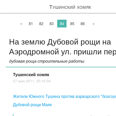
Тушинский хомяк
«
81
82
83
84
85
86
»
На землю Дубовой рощи на
Аэродромной ул. пришли пе
дубовая роща строительные работы
Тушинский хомяк
07 мая 2011, 20:16:34
Жители Южного Тушина против варварского "благоу
Дубовой рощи Маяк