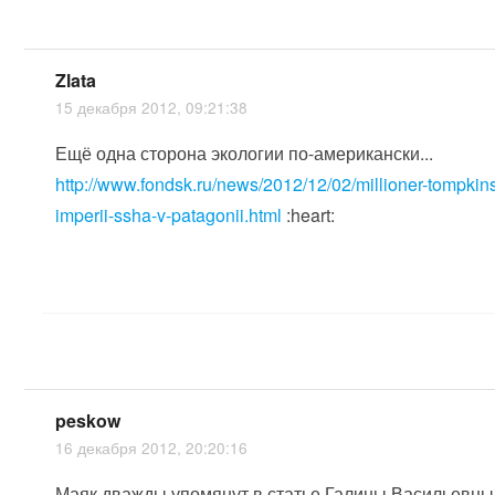
Zlata
15 декабря 2012, 09:21:38
Ещё одна сторона экологии по-американски...
http://www.fondsk.ru/news/2012/12/02/millioner-tompkins
imperii-ssha-v-patagonii.html
:heart:
peskow
16 декабря 2012, 20:20:16
Маяк дважды упомянут в статье Галины Васильевны