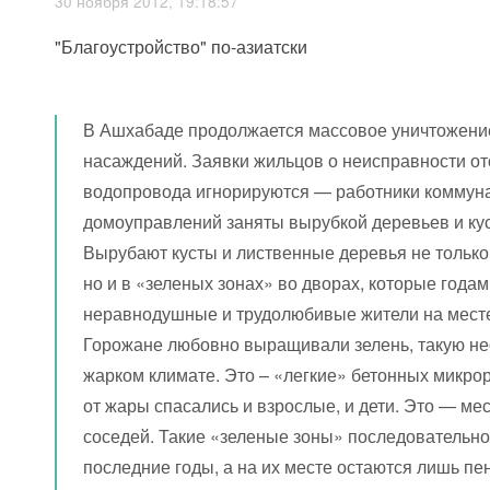
30 ноября 2012, 19:18:57
"Благоустройство" по-азиатски
В Ашхабаде продолжается массовое уничтожени
насаждений. Заявки жильцов о неисправности о
водопровода игнорируются — работники коммун
домоуправлений заняты вырубкой деревьев и ку
Вырубают кусты и лиственные деревья не только
но и в «зеленых зонах» во дворах, которые года
неравнодушные и трудолюбивые жители на месте
Горожане любовно выращивали зелень, такую н
жарком климате. Это – «легкие» бетонных микро
от жары спасались и взрослые, и дети. Это — ме
соседей. Такие «зеленые зоны» последовательно
последние годы, а на их месте остаются лишь пен