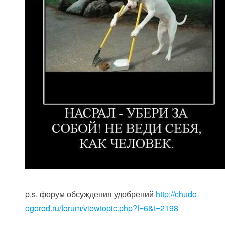
p.s. форум обсуждения удобрений
http://chudo-
ogorod.ru/forum/viewtopic.php?f=6&t=2198