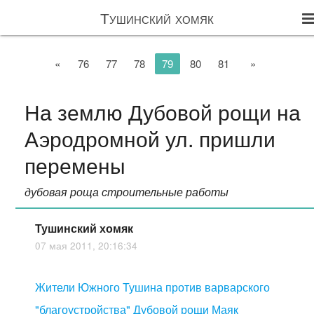
Тушинский хомяк
«
76
77
78
79
80
81
»
На землю Дубовой рощи на
Аэродромной ул. пришли
перемены
дубовая роща строительные работы
Тушинский хомяк
07 мая 2011, 20:16:34
Жители Южного Тушина против варварского
"благоустройства" Дубовой рощи Маяк