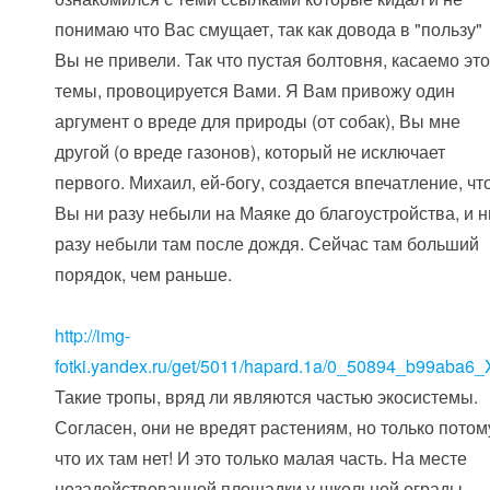
понимаю что Вас смущает, так как довода в "пользу"
Вы не привели. Так что пустая болтовня, касаемо эт
темы, провоцируется Вами. Я Вам привожу один
аргумент о вреде для природы (от собак), Вы мне
другой (о вреде газонов), который не исключает
первого. Михаил, ей-богу, создается впечатление, чт
Вы ни разу небыли на Маяке до благоустройства, и н
разу небыли там после дождя. Сейчас там больший
порядок, чем раньше.
http://img-
fotki.yandex.ru/get/5011/hapard.1a/0_50894_b99aba6_
Такие тропы, вряд ли являются частью экосистемы.
Согласен, они не вредят растениям, но только потом
что их там нет! И это только малая часть. На месте
незадействованной площадки у школьной ограды,