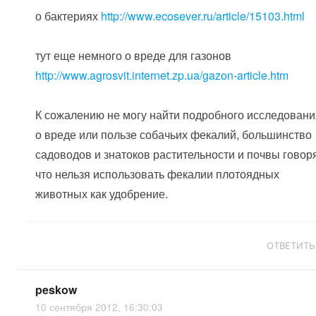
о бактериях
http://www.ecosever.ru/article/15103.html
тут еще немного о вреде для газонов
http://www.agrosvit.internet.zp.ua/gazon-article.htm
К сожалению не могу найти подробного исследован
о вреде или пользе собачьих фекалий, большинство
садоводов и знатоков растительности и почвы говор
что нельзя использовать фекалии плотоядных
животных как удобрение.
ОТВЕТИТЬ
peskow
10 сентября 2012, 16:30:03