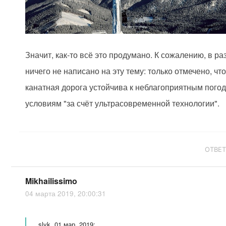
Значит, как-то всё это продумано. К сожалению, в ра
ничего не написано на эту тему: только отмечено, чт
канатная дорога устойчива к неблагоприятным пого
условиям "за счёт ультрасовременной технологии".
ОТВЕ
Mikhailissimo
04 марта 2019, 20:00:31
slvk, 01 мар. 2019: