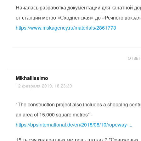
Началась разработка документации для канатной до
от станции метро «Сходненская» до «Речного вокзал
https://www.mskagency.ru/materials/2861773
ОТВЕ
Mikhailissimo
12 февраля 2019, 18:23:39
"The construction project also includes a shopping centr
an area of 15,000 square metres" -
https://bpsinternational.de/en/2018/08/10/ropeway-...
15 тысяч квадратных метров - это как 3 "Оранжевых