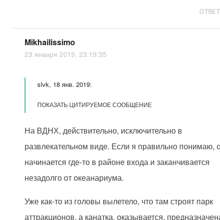
ОТВЕ
Mikhailissimo
23 января 2019, 23:19:35
slvk, 18 янв. 2019:
ПОКАЗАТЬ ЦИТИРУЕМОЕ СООБЩЕНИЕ
На ВДНХ, действительно, исключительно в
развлекательном виде. Если я правильно понимаю, 
начинается где-то в районе входа и заканчивается
незадолго от океанариума.
Уже как-то из головы вылетело, что там строят парк
аттракционов, а канатка, оказывается, предназначен