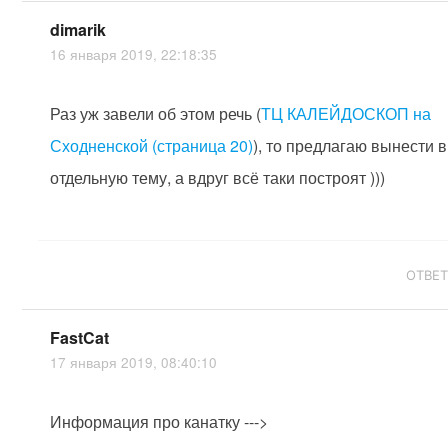
dimarik
16 января 2019, 22:18:35
Раз уж завели об этом речь (
ТЦ КАЛЕЙДОСКОП на
Сходненской (страница 20)
), то предлагаю вынести в
отдельную тему, а вдруг всё таки построят )))
ОТВЕ
FastCat
17 января 2019, 08:40:10
Информация про канатку --->