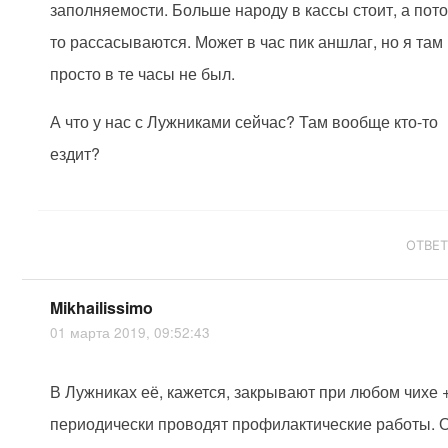
заполняемости. Больше народу в кассы стоит, а пото
то рассасываются. Может в час пик аншлаг, но я там
просто в те часы не был.
А что у нас с Лужниками сейчас? Там вообще кто-то
ездит?
ОТВЕ
Mikhailissimo
01 марта 2019, 09:52:43
В Лужниках её, кажется, закрывают при любом чихе 
периодически проводят профилактические работы. 