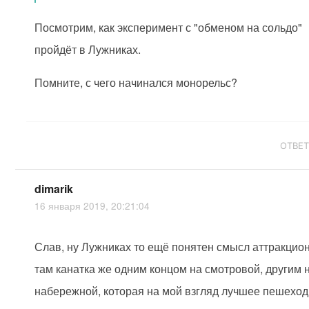
Посмотрим, как эксперимент с "обменом на сольдо"
пройдёт в Лужниках.
Помните, с чего начинался монорельс?
ОТВЕ
dimarik
16 января 2019, 20:21:04
Слав, ну Лужниках то ещё понятен смысл аттракцион
там канатка же одним концом на смотровой, другим 
набережной, которая на мой взгляд лучшее пешехо