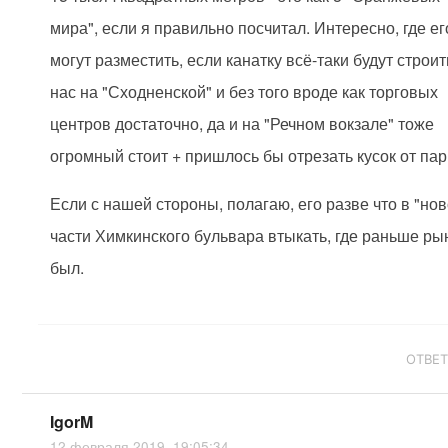
мира", если я правильно посчитал. Интересно, где ег
могут разместить, если канатку всё-таки будут строить
нас на "Сходненской" и без того вроде как торговых
центров достаточно, да и на "Речном вокзале" тоже
огромный стоит + пришлось бы отрезать кусок от пар
Если с нашей стороны, полагаю, его разве что в "но
части Химкинского бульвара втыкать, где раньше ры
был.
ОТВЕ
IgorM
12 февраля 2019, 19:05:34