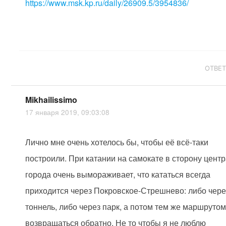
https://www.msk.kp.ru/daily/26909.5/3954836/
ОТВЕ
Mikhailissimo
17 января 2019, 09:03:08
Лично мне очень хотелось бы, чтобы её всё-таки
построили. При катании на самокате в сторону цент
города очень вымораживает, что кататься всегда
приходится через Покровское-Стрешнево: либо чере
тоннель, либо через парк, а потом тем же маршруто
возвращаться обратно. Не то чтобы я не люблю