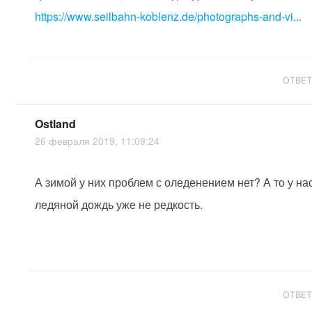
https://www.seilbahn-koblenz.de/photographs-and-vi...
ОТВЕ
Ostland
26 февраля 2019, 11:09:24
А зимой у них проблем с оледенением нет? А то у на
ледяной дождь уже не редкость.
ОТВЕ