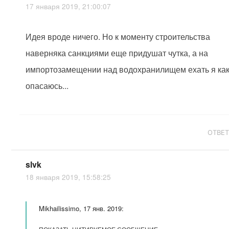
17 января 2019, 21:00:07
Идея вроде ничего. Но к моменту строительства
наверняка санкциями еще придушат чутка, а на
импортозамещении над водохранилищем ехать я как
опасаюсь...
ОТВЕ
slvk
18 января 2019, 15:58:25
Mikhailissimo, 17 янв. 2019: