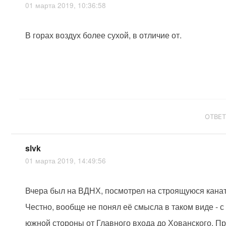
01 марта 2019, 10:36:58
В горах воздух более сухой, в отличие от.
ОТВЕ
slvk
01 марта 2019, 14:49:56
Вчера был на ВДНХ, посмотрел на строящуюся канат
Честно, вообще не понял её смысла в таком виде - с
южной стороны от Главного входа до Хованского. П