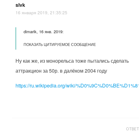
slvk
16 января 2019, 21:35:25
dimarik, 16 янв. 2019:
ПОКАЗАТЬ ЦИТИРУЕМОЕ СООБЩЕНИЕ
Ну как же, из монорельса тоже пытались сделать
аттракцион за 50р. в далёком 2004 году
https://ru.wikipedia.org/wiki/%D0%9C%D0%BE%D1%8
ОТВЕ