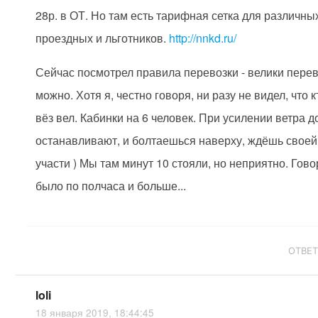
28р. в ОТ. Но там есть тарифная сетка для различны
проездных и льготников.
http://nnkd.ru/
Сейчас посмотрел правила перевозки - велики пере
можно. Хотя я, честно говоря, ни разу не видел, что к
вёз вел. Кабинки на 6 человек. При усилении ветра д
останавливают, и болтаешься наверху, ждёшь своей
участи ) Мы там минут 10 стояли, но неприятно. Гово
было по полчаса и больше...
ОТВЕ
loli
18 января 2019, 18:44:45