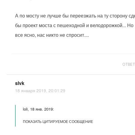
А по мосту не лучше бы переезжать на ту сторону с
бы проект моста с пешеходной и велодорожкой... Но 
все ясно, нас никто не спросит....
ОТВЕ
slvk
18 января 2019, 20:01:29
loli, 18 янв. 2019:
ПОКАЗАТЬ ЦИТИРУЕМОЕ СООБЩЕНИЕ