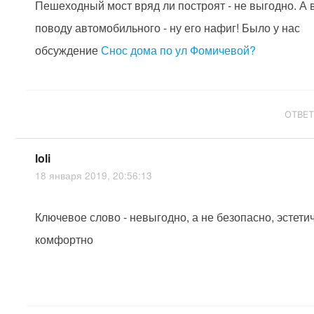
Пешеходный мост вряд ли построят - не выгодно. А 
поводу автомобильного - ну его нафиг! Было у нас
обсуждение
Снос дома по ул Фомичевой?
ОТВЕ
loli
18 января 2019, 20:56:13
Ключевое слово - невыгодно, а не безопасно, эстети
комфортно