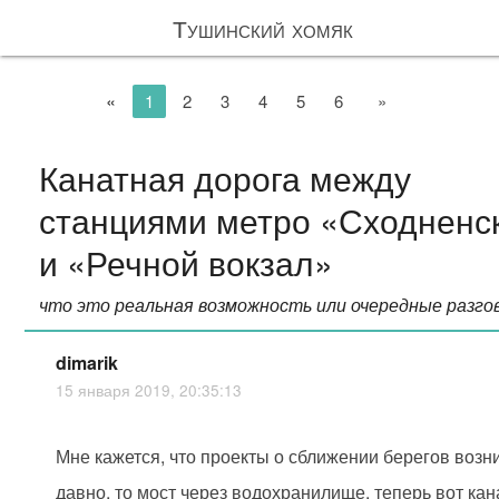
Тушинский хомяк
«
1
2
3
4
5
6
»
Канатная дорога между
станциями метро «Сходненс
и «Речной вокзал»
что это реальная возможность или очередные разго
dimarik
15 января 2019, 20:35:13
Мне кажется, что проекты о сближении берегов возн
давно, то мост через водохранилище, теперь вот ка