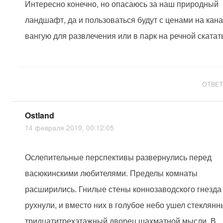
Интересно конечно, но опасаюсь за наш природный
ландшафт, да и пользоваться будут с ценами на кана
вангую для развлечения или в парк на речной скатат
ОТВЕ
Ostland
14 февраля 2019, 00:12:05
Ослепительные перспективы развернулись перед
васюкинскими любителями. Пределы комнаты
расширились. Гнилые стены коннозаводского гнезда
рухнули, и вместо них в голубое небо ушел стеклян
тридцатитрехэтажный дворец шахматной мысли. В