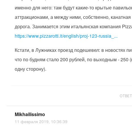
именно для него: там будут какие-то крытые павильо
аттракционами, а между ними, собственно, канатная
дорога. Занимается этим итальянская компания Pizzar
https://www.pizzarotti.it/english/proj-123-russia_...
Кстати, в Лужниках проезд подешевел: в новостях пи
что по будням стало 200 рублей, по выходным - 250 (
одну сторону).
ОТВЕ
Mikhailissimo
11 февраля 2019, 10:36:39