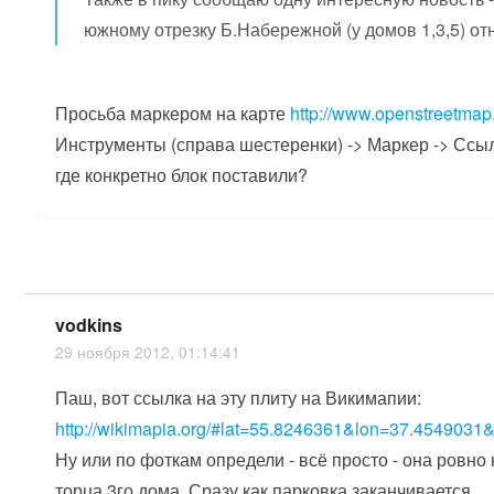
южному отрезку Б.Набережной (у домов 1,3,5) от
Просьба маркером на карте
http://www.openstreetmap
Инструменты (справа шестеренки) -> Маркер -> Ссыл
где конкретно блок поставили?
vodkins
29 ноября 2012, 01:14:41
Паш, вот ссылка на эту плиту на Викимапии:
http://wikimapia.org/#lat=55.8246361&lon=37.45490
Ну или по фоткам определи - всё просто - она ровно
торца 3го дома. Сразу как парковка заканчивается.