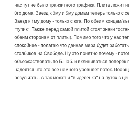
нас тут не было транзитного трафика. Плита лежит 
3го дома. Заезд к 3му и 5му домам теперь только с 
Заезд к 1му дому - только с юга. По обеим концам/в
"тупик". Также перед самой плитой стоят знаки "ост
обеим сторонам от плиты). Помимо того что у нас теп
спокойнее - полагаю что данная мера будет работат
столбиков на Свободе. Ну это понятно почему - потом
объезжаствовать по Б.Наб. и вклиниваться поперёк 
надеятся что это всё немного уровняет поток. Вообщ
результаты. А так может и "выделенка" на путях в це