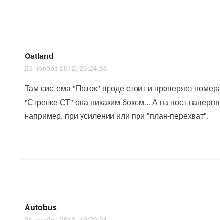
Ostland
23 ноября 2012, 23:24:58
Там система "Поток" вроде стоит и проверяет номера
"Стрелке-СТ" она никаким боком... А на пост наверня
например, при усилении или при "план-перехват".
Autobus
24 ноября 2012, 19:29:21