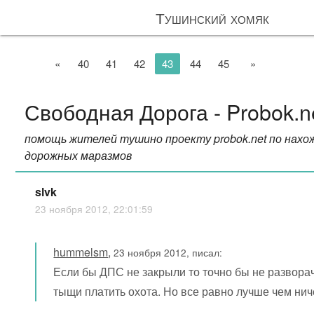
Тушинский хомяк
«
40
41
42
43
44
45
»
Свободная Дорога - Probok.n
помощь жителей тушино проекту probok.net по нахо
дорожных маразмов
slvk
23 ноября 2012, 22:01:59
hummelsm
,
23 ноября 2012, писал:
Если бы ДПС не закрыли то точно бы не разворач
тыщи платить охота. Но все равно лучше чем нич