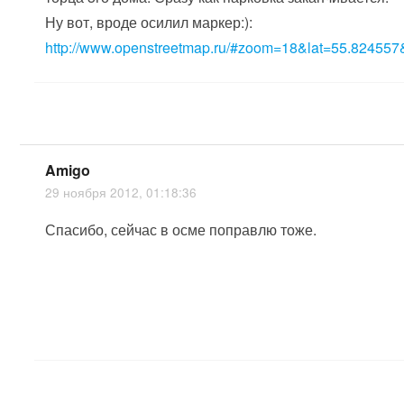
Ну вот, вроде осилил маркер:):
http://www.openstreetmap.ru/#zoom=18&lat=55.82455
Amigo
29 ноября 2012, 01:18:36
Спасибо, сейчас в осме поправлю тоже.