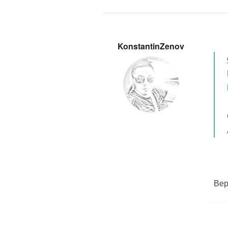
KonstantinZenov
Вер