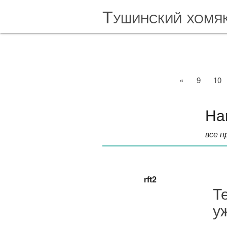
Тушинский хомя
«
9
10
На
все п
rft2
Т
у