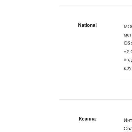
National
МОС
мет
Об 
«У 
вод
дру
Ксанна
Инт
Оба