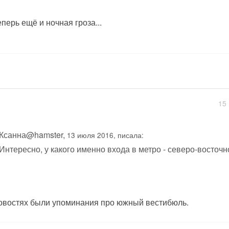
еперь ещё и ночная гроза...
15 
Ксанна@hamster,
13 июля 2016, писала:
Интересно, у какого именно входа в метро - северо-восточн
овостях были упоминания про южный вестибюль.