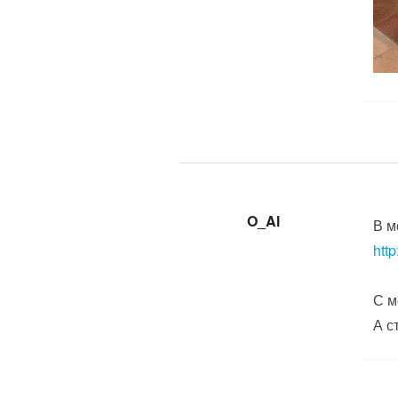
O_Al
В м
htt
С м
А с