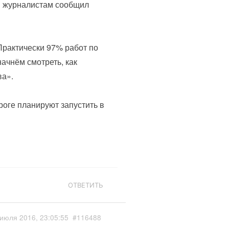
м журналистам сообщил
рактически 97% работ по
ачнём смотреть, как
ва».
оге планируют запустить в
ОТВЕТИТЬ
июля 2016, 23:05:55
#116488