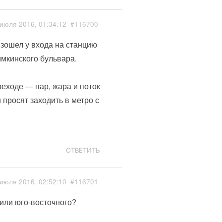
июля 2016, 01:34:12
#116700
зошел у входа на станцию
мкинского бульвара.
реходе — пар, жара и поток
просят заходить в метро с
ОТВЕТИТЬ
июля 2016, 02:52:10
#116701
 или юго-восточного?