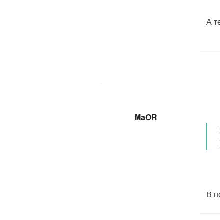
А т
MaOR
В н