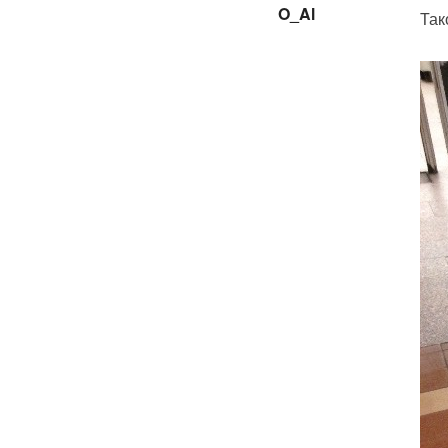
O_Al
Так