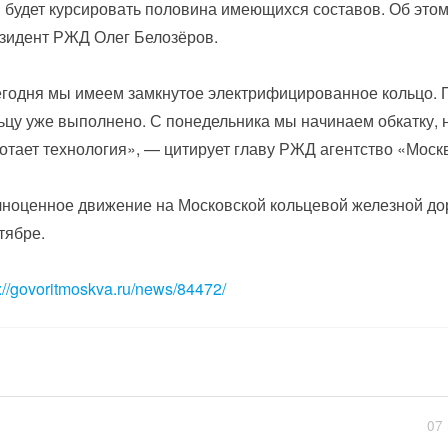
 будет курсировать половина имеющихся составов. Об это
зидент РЖД Олег Белозёров.
годня мы имеем замкнутое электрифицированное кольцо. П
ьцу уже выполнено. С понедельника мы начинаем обкатку, н
отает технология», — цитирует главу РЖД агентство «Моск
ноценное движение на Московской кольцевой железной дор
тябре.
p://govoritmoskva.ru/news/84472/
07 