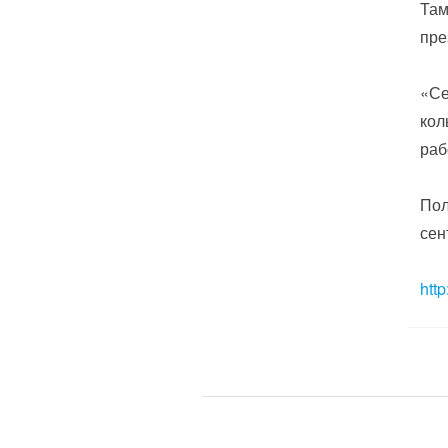
Там
пре
«Се
кол
раб
Пол
сен
htt