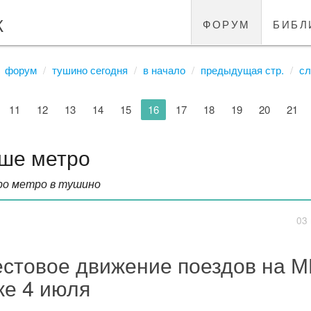
к
форум
библ
форум
тушино сегодня
в начало
предыдущая стр.
сл
11
12
13
14
15
16
17
18
19
20
21
ше метро
ро метро в тушино
03 
естовое движение поездов на 
же 4 июля