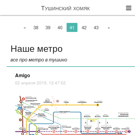
Тушинский хомяк
«
38
39
40
41
42
43
»
Наше метро
все про метро в тушино
Amigo
02 апреля 2019, 12:47:02