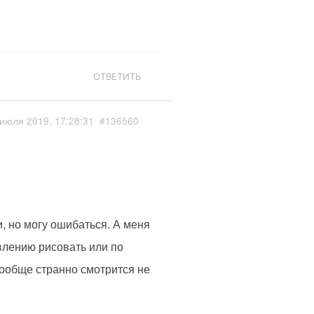
ОТВЕТИТЬ
июля 2019, 17:28:31
#136560
, но могу ошибаться. А меня
влению рисовать или по
вообще странно смотрится не