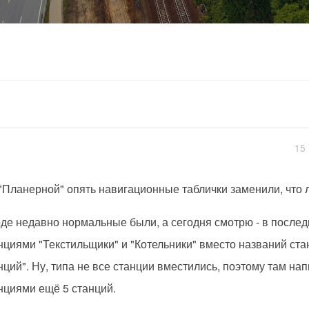
15 
"Планерной" опять навигационные таблички заменили, что 
де недавно нормальные были, а сегодня смотрю - в после
нциями "Текстильщики" и "Котельники" вместо названий ст
нций". Ну, типа не все станции вместились, поэтому там на
нциями ещё 5 станций.