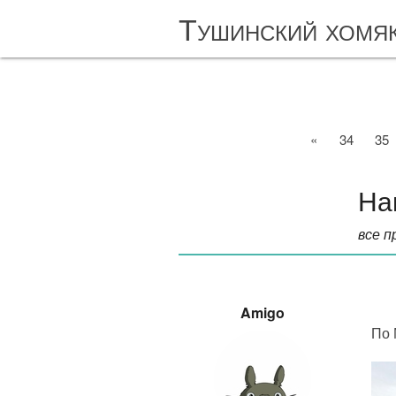
Тушинский хомя
«
34
35
На
все п
Amigo
По 