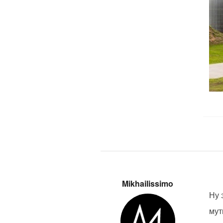
Mikhailissimo
Ну 
мут