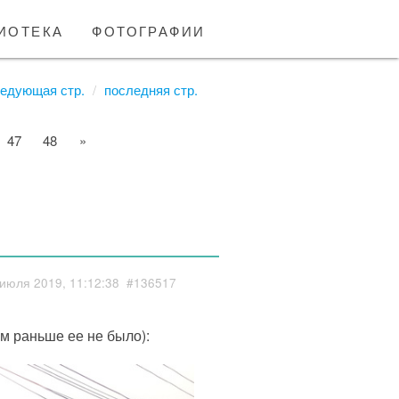
иотека
фотографии
едующая стр.
последняя стр.
47
48
»
июля 2019, 11:12:38
#136517
м раньше ее не было):