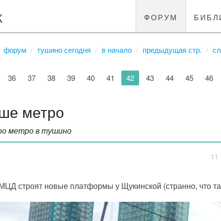
к
форум
библ
форум
тушино сегодня
в начало
предыдущая стр.
сл
36
37
38
39
40
41
42
43
44
45
46
ше метро
ро метро в тушино
11 
МЦД строят новые платформы у Щукинской (странно, что та