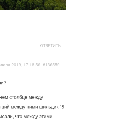
ОТВЕТИТЬ
июля 2019, 17:18:56
#136559
ли?
днем столбце между
анций между ними шильдик "5
писали, что между этими