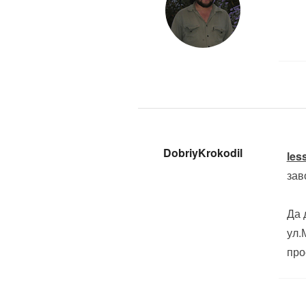
DobriyKrokodil
les
зав
Да 
ул.
про