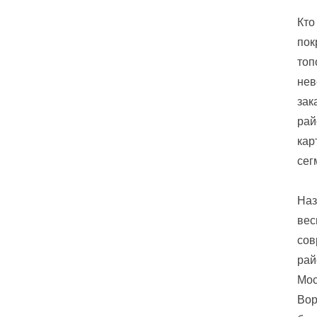
Кто
пок
топ
нев
зак
рай
кар
сег
Наз
вес
сов
рай
Мос
Вор