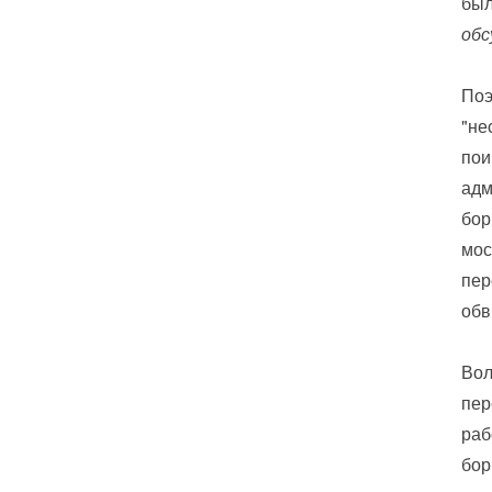
был
обс
Поэ
"не
пои
адм
бор
мос
пер
обв
Вол
пер
раб
бор