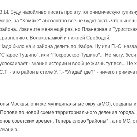
З.Ы. Буду назойливо писать про эту топонимическую тупизну
мере, на "Хомяке" абсолютно все не будут знать что нынешн
района. Извините меня ещё раз, но Планерная и Туристская
сравнению с Волоколамкой и нижней Свободой.
Надо было на 2 района делить по Фабре. Ну или П.-С. назв
"Старое Тушино", или "Покровское-Тушино"... Не могу, бесит
успокаивает - знание истории и вообще жизнь тут вся... Не х
С.Т. - это район в стиле У.Г.- "Угадай где?" - ничего примеча
оны Москвы, они же муниципальные округа(МО), созданы и
.Попове по новой схеме территориального деления города.
онов советских времен. Теперь слово "районы" , а не МО, с
лчанию.