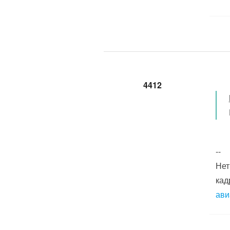
4412
--
Нет
кад
ави