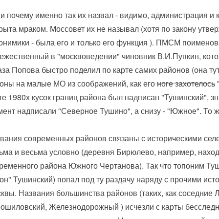
 и почему именно так их назвал - видимо, администрация и 
рыта мраком. Моссовет их не называл (хотя по закону утве
онимики - была его и только его функция ). ПМСМ поимено
ежественный в "москвоведении" чиновник В.И.Пупкин, кото
аза Попова быстро поделил по карте самих районов (она ту
оны на малые МО из соображений, как его
ноге захотелось
"
те 1980х кусок границ района был надписан "Тушинский", з
мент надписали "Северное Тушино", а снизу - "Южное". То 
вания современных районов связаны с историческими сел
ьма и весьма условно (деревня Бирюлево, например, наход
ременного района Южного Чертанова). Так что топоним Туш
он" Тушинский) попал под ту раздачу наряду с прочими ис
квы. Названия большинства районов (таких, как соседние 
ошиловский, Железнодорожный ) исчезли с карты бесследно