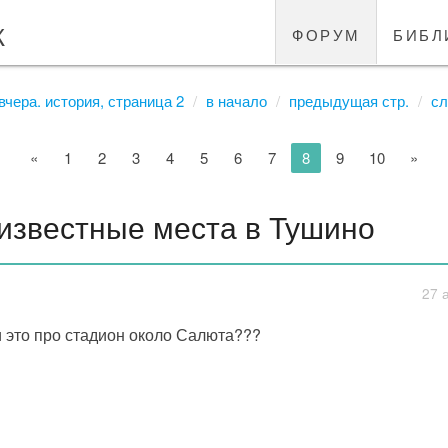
к
форум
библ
вчера. история, страница 2
в начало
предыдущая стр.
сл
«
1
2
3
4
5
6
7
8
9
10
»
известные места в Тушино
27 
 это про стадион около Салюта???