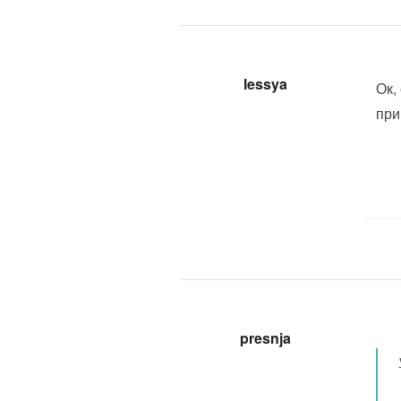
lessya
Ок,
при
presnja