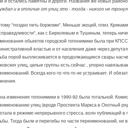
и и остались памятны и дороги. Названия же новых райо
уждал и в отличие от улиц это - тогда - никого не тронул
тому "поздно пить боржоми". Меньше экоций, плиз. Криками
справедливости", как с Бирюлевым и Тушиным, теперь ниче
менования объектов городской топонимики была при КПСС 
инистративной властью и от населения даже через депутато
ьба порой выплескивается в продолжающиеся свары насч
ковских улиц, целые группы есть сейчас , упорно навязыв
еименований. Всегда кого-то что-то не устраивает. И обяза
инения.
на изменения топонимики в 1990-92 была тотальной. Коми
еименованию улиц (вроде Проспекта Маркса в Охотный ряд
отала в режиме непрерывного стресса, волн публикаций в 
ьбы. Тогда были и перегибы по части переименований, не в