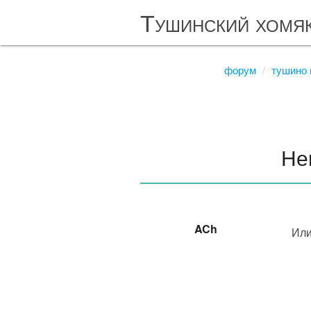
Тушинский хомя
форум
тушино 
Не
ACh
Или