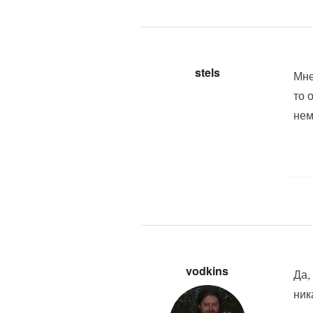
stels
Мне
то 
нем
vodkins
Да,
ник