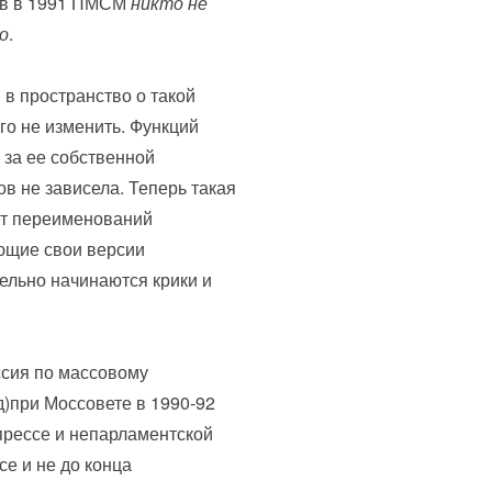
нов в 1991 ПМСМ
никто не
о
.
 в пространство о такой
го не изменить. Функций
за ее собственной
в не зависела. Теперь такая
ет переименований
ающие свои версии
тельно начинаются крики и
ссия по массовому
)при Моссовете в 1990-92
прессе и непарламентской
се и не до конца