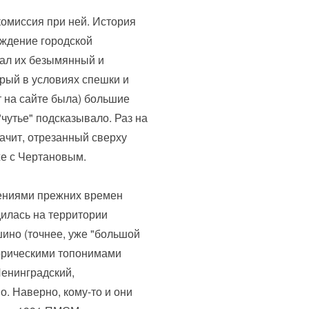
комиссия при ней. История
рждение городской
вал их безымянный и
рый в условиях спешки и
т на сайте была) большие
чутье" подсказывало. Раз на
начит, отрезанный сверху
же с Чертановым.
ениями прежних времен
илась на территории
ино (точнее, уже "большой
торическими топонимами
Ленинградский,
. Наверно, кому-то и они