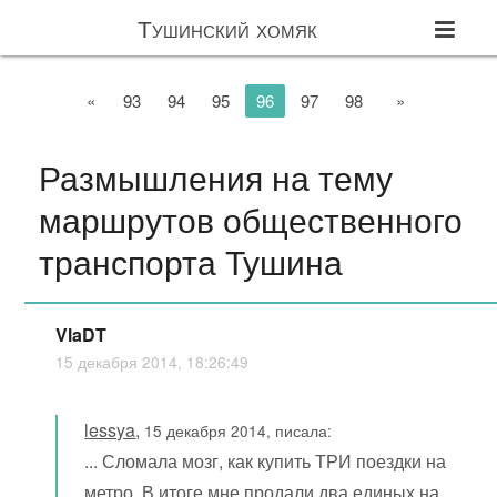
Тушинский хомяк
«
93
94
95
96
97
98
»
Размышления на тему
маршрутов общественного
транспорта Тушина
VlaDT
15 декабря 2014, 18:26:49
lessya
,
15 декабря 2014, писала:
... Сломала мозг, как купить ТРИ поездки на
метро. В итоге мне продали два единых на