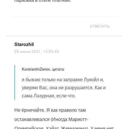
ОТВЕТИТЬ
Starozhil
29 июня 2021, 13:53:45
KonstantinZenov, цитата:
я бываю только на заправке Лукойл и,
уверяю Вас, она не разрушается. Как и
сама Лазурная, если что.
Не ёрничайте. Я как правило там
останавливался (Иногда Мариотт-
Олимпийская, Хайат, Жемчужина). У меня нет