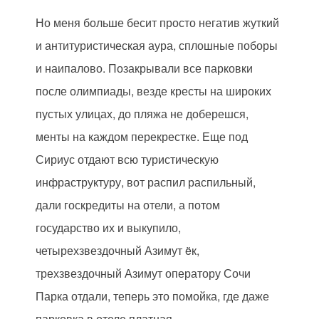
Но меня больше бесит просто негатив жуткий
и антитуристическая аура, сплошные поборы
и наипалово. Позакрывали все парковки
после олимпиады, везде кресты на широких
пустых улицах, до пляжа не доберешся,
менты на каждом перекрестке. Еще под
Сириус отдают всю туристическую
инфраструктуру, вот распил распильный,
дали госкредиты на отели, а потом
государство их и выкупило,
четырехзвездочный Азимут ëк,
трехзвездочный Азимут оператору Сочи
Парка отдали, теперь это помойка, где даже
парковка в отеле платная.