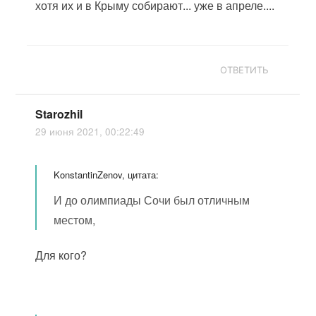
хотя их и в Крыму собирают... уже в апреле....
ОТВЕТИТЬ
Starozhil
29 июня 2021, 00:22:49
KonstantinZenov, цитата:
И до олимпиады Сочи был отличным
местом,
Для кого?