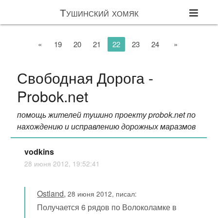
Тушинский хомяк
«
19
20
21
22
23
24
»
Свободная Дорога -
Probok.net
помощь жителей тушино проекту probok.net по
нахождению и исправлению дорожных маразмов
vodkins
28 июня 2012, 19:52:41
Ostland
,
28 июня 2012, писал:
Получается 6 рядов по Волоколамке в