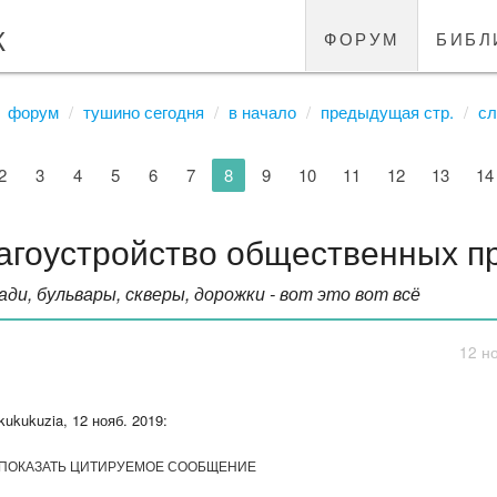
к
форум
библ
форум
тушино сегодня
в начало
предыдущая стр.
сл
2
3
4
5
6
7
8
9
10
11
12
13
14
агоустройство общественных п
ди, бульвары, скверы, дорожки - вот это вот всё
12 н
kukukuzia, 12 нояб. 2019:
ПОКАЗАТЬ ЦИТИРУЕМОЕ СООБЩЕНИЕ