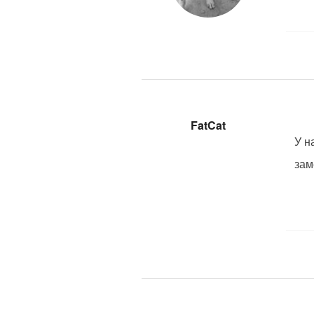
FatCat
У н
зам