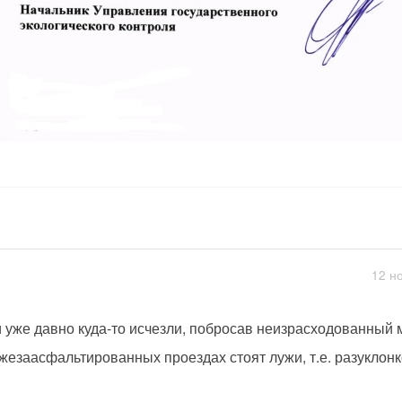
12 н
 уже давно куда-то исчезли, побросав неизрасходованный 
жезаасфальтированных проездах стоят лужи, т.е. разуклонк