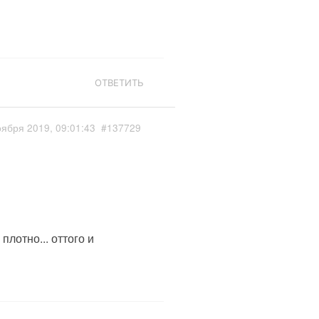
ОТВЕТИТЬ
оября 2019, 09:01:43
#137729
плотно... оттого и