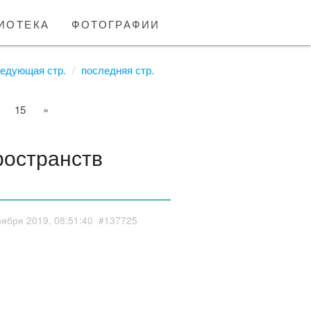
иотека
фотографии
едующая стр.
последняя стр.
15
»
ространств
оября 2019, 08:51:40
#137725