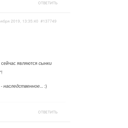
ОТВЕТИТЬ
оября 2019, 13:35:40
#137749
 сейчас являются
сынки
!
 -
наследственное...
:)
ОТВЕТИТЬ