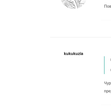
Пов
kukukuzia
Чур
пре