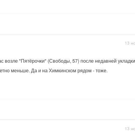
13 н
ас возле "Пятёрочки" (Свободы, 57) после недавней укладк
етно меньше. Да и на Химкинском рядом - тоже.
13 н