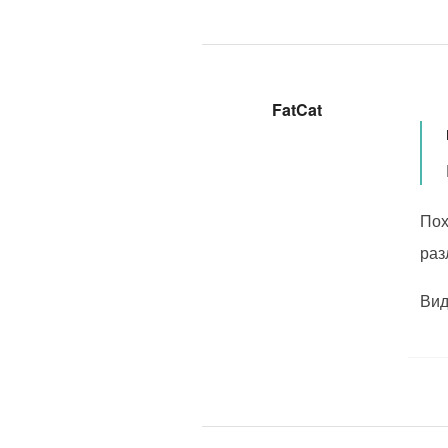
FatCat
Пох
раз
Вид