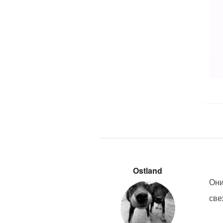
Ostland
Они
све