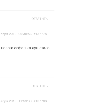
ОТВЕТИТЬ
оября 2019, 00:30:56
#137778
и нового асфальта луж стало
ОТВЕТИТЬ
оября 2019, 11:59:33
#137788