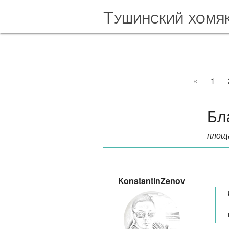
Тушинский хомя
«
1
Бл
площа
KonstantinZenov