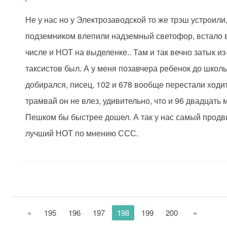
Не у нас но у Электрозаводской то же трэш устроили
подземником влепили надземный светофор, встало в
числе и НОТ на выделенке.. Там и так вечно затык из
таксистов был. А у меня позавчера ребенок до школы
добирался, писец, 102 и 678 вообще перестали ходит
трамвай он не влез, удивительно, что и 96 двадцать 
Пешком бы быстрее дошел. А так у нас самый продв
лучший НОТ по мнению ССС.
«
195
196
197
198
199
200
»