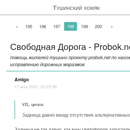
Тушинский хомяк
«
195
196
197
198
199
200
»
Свободная Дорога - Probok.n
помощь жителей тушино проекту probok.net по нахо
исправлению дорожных маразмов
Amigo
17 мая 2021, 20:25:36
VZL, цитата:
Задница давно ввиду отсутствия альтернативных
Задница не так давно, как кучу светофоров запустил