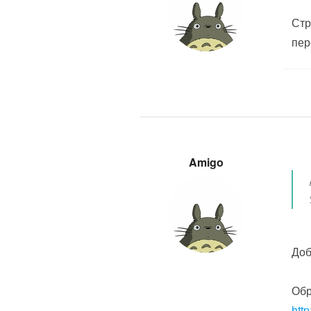
Стр
пер
Amigo
Доб
Обр
htt