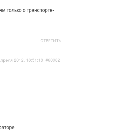
ям только о транспорте-
ОТВЕТИТЬ
апреля 2012, 18:51:18
#60982
раторе