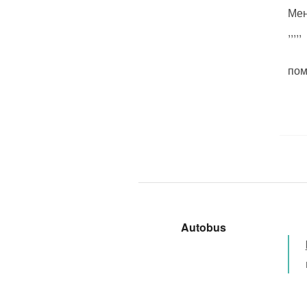
Мен
,,,,,
пом
Autobus