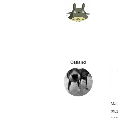
Ostland
Мас
ряд