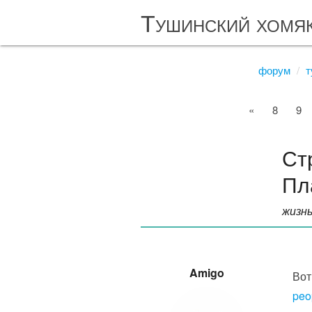
Тушинский хомя
форум
т
«
8
9
Ст
Пл
жизн
Amigo
Вот
peo