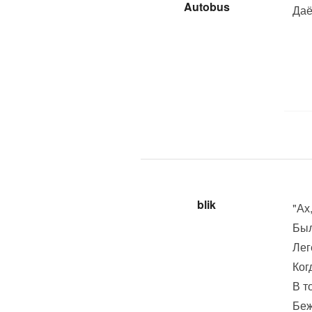
Autobus
Даё
blik
"Ах
Был
Лег
Ког
В т
Беж