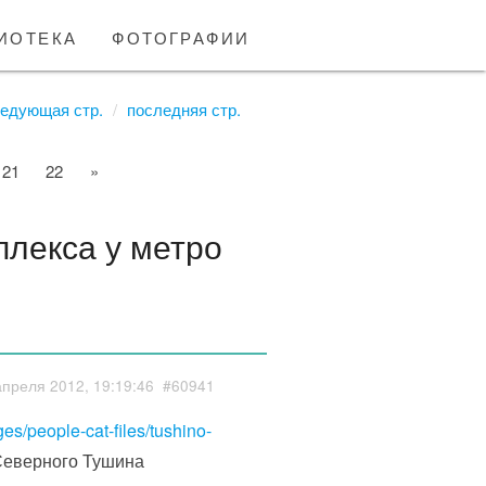
иотека
фотографии
едующая стр.
последняя стр.
21
22
»
плекса у метро
апреля 2012, 19:19:46
#60941
ges/people-cat-files/tushino-
 Северного Тушина