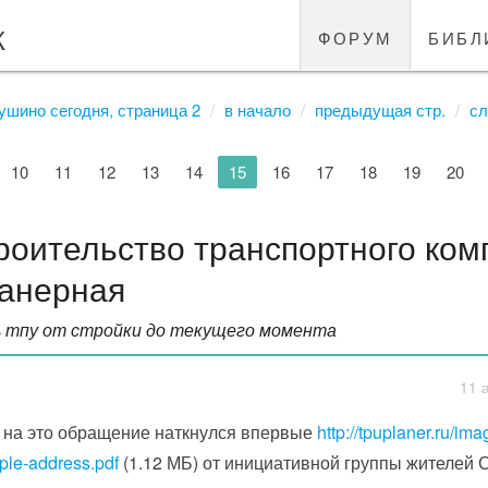
к
форум
библ
ушино сегодня, страница 2
в начало
предыдущая стр.
сл
10
11
12
13
14
15
16
17
18
19
20
роительство транспортного ком
анерная
ь тпу от стройки до текущего момента
11 
 на это обращение наткнулся впервые
http://tpuplaner.ru/ima
ple-address.pdf
(1.12 МБ) от инициативной группы жителей