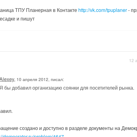
аница ТПУ Планерная в Контакте
http://vk.com/tpuplaner
- пр
есадке и пишут
12 
Alexey
,
10 апреля 2012, писал:
Я бы добавил организацию соянки для посетителей рынка.
авил.
ащение создано и доступно в разделе документы на Демок
p://democrator.ru/problem/4647