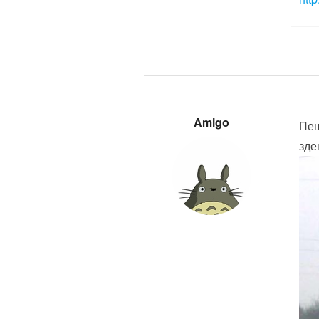
Amigo
Пеш
зде