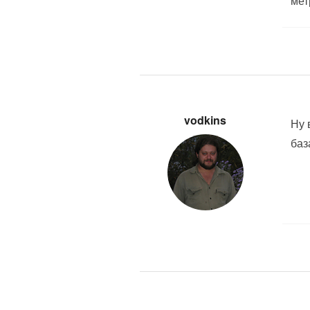
мет
vodkins
Ну 
баз