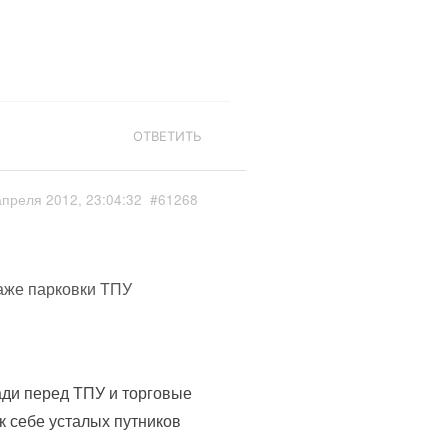
ОТВЕТИТЬ
апреля 2012, 23:04:32
#61268
таже парковки ТПУ
ади перед ТПУ и торговые
к себе усталых путников