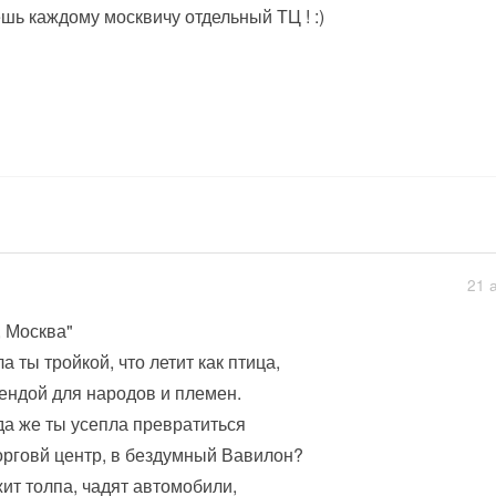
шь каждому москвичу отдельный ТЦ ! :)
21 
, Москва"
а ты тройкой, что летит как птица,
ендой для народов и племен.
да же ты усепла превратиться
орговй центр, в бездумный Вавилон?
ит толпа, чадят автомобили,