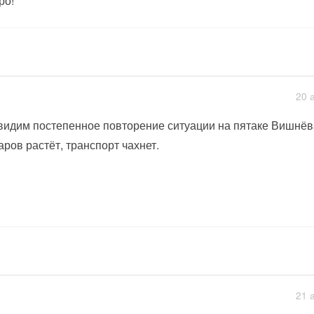
ро!
20 
видим постепенное повторение ситуации на пятаке Вишнёва
аров растёт, транспорт чахнет.
21 