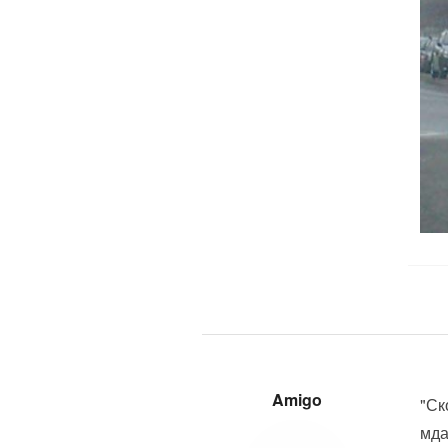
Amigo
"Ск
мда