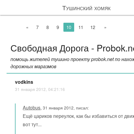
Тушинский хомяк
«
7
8
9
10
11
12
»
Свободная Дорога - Probok.n
помощь жителей тушино проекту probok.net по нахо
дорожных маразмов
vodkins
31 января 2012, 04:21:16
Autobus
,
31 января 2012, писал:
Ещё цариков переулок, как бы избавиться от дви
вот тут...