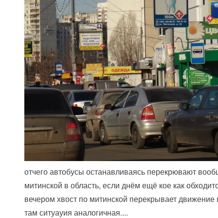
отчего автобусы останавливаясь перекрювают вооб
митинской в область, если днём ещё кое как обходитс
вечером хвост по митинской перекрывает движение п
там ситуауия аналогичная....