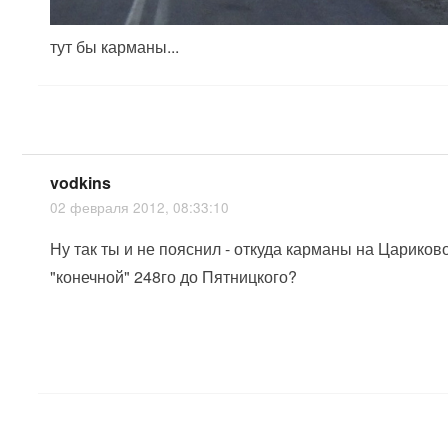
тут бы карманы...
vodkins
02 февраля 2012, 08:33:10
Ну так ты и не пояснил - откуда карманы на Цариков
"конечной" 248го до Пятницкого?