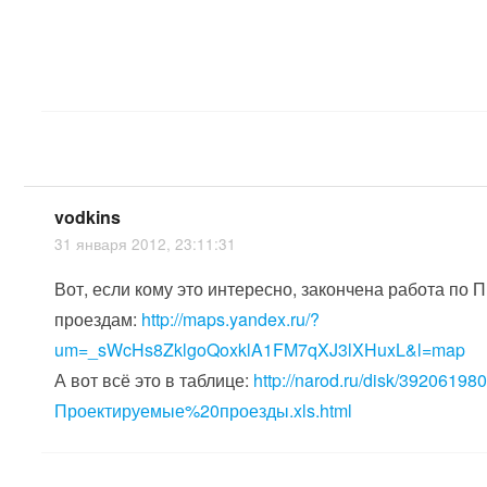
vodkins
31 января 2012, 23:11:31
Вот, если кому это интересно, закончена работа по
проездам:
http://maps.yandex.ru/?
um=_sWcHs8ZklgoQoxklA1FM7qXJ3lXHuxL&l=map
А вот всё это в таблице:
http://narod.ru/disk/39206198
Проектируемые%20проезды.xls.html