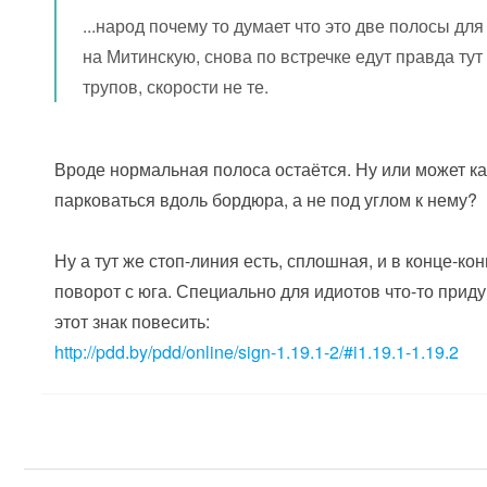
...народ почему то думает что это две полосы дл
на Митинскую, снова по встречке едут правда тут
трупов, скорости не те.
Вроде нормальная полоса остаётся. Ну или может ка
парковаться вдоль бордюра, а не под углом к нему?
Ну а тут же стоп-линия есть, сплошная, и в конце-к
поворот с юга. Специально для идиотов что-то прид
этот знак повесить:
http://pdd.by/pdd/online/sign-1.19.1-2/#i1.19.1-1.19.2