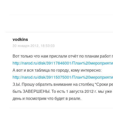
vodkins
30 января 2012, 18:53:03
Вот только что нам прислали отчёт по планам работ
http://narod.ru/disk/39117846001/План%20меропр
А вот и вся таблица по городу, кому интересно:
http://narod.ru/disk/39115075001/План%20меропр
З.Ы. Прошу обратить внимание на столбец "Сроки реа
быть ЗАВЕРШЕНЫ. То есть 1 августа 2012 г. мы уже с
день и посмотрим что будет в реале.