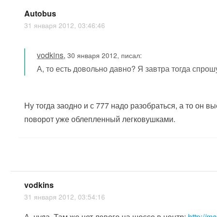
Autobus
31 января 2012, 03:46:46
vodkins
,
30 января 2012, писал:
А, то есть довольно давно? Я завтра тогда спрош
Ну тогда заодно и с 777 надо разобраться, а то он 
поворот уже облепленный легковушками.
vodkins
31 января 2012, 03:54:16
А, нуда. Там же нет левого на шоссе в центр:
http://