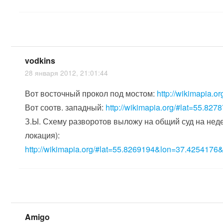
vodkins
28 января 2012, 21:01:44
Вот восточный прокол под мостом:
http://wikimapia
Вот соотв. западный:
http://wikimapia.org/#lat=55.
З.Ы. Схему разворотов выложу на общий суд на недел
локация):
http://wikimapia.org/#lat=55.8269194&lon=37.42541
Amigo