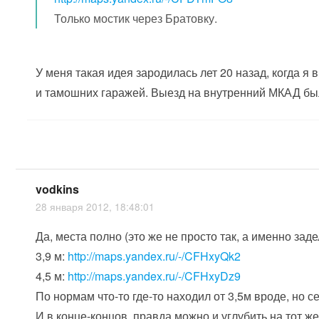
Только мостик через Братовку.
У меня такая идея зародилась лет 20 назад, когда 
и тамошних гаражей. Выезд на внутренний МКАД бы
vodkins
28 января 2012, 18:48:01
Да, места полно (это же не просто так, а именно зад
3,9 м:
http://maps.yandex.ru/-/CFHxyQk2
4,5 м:
http://maps.yandex.ru/-/CFHxyDz9
По нормам что-то где-то находил от 3,5м вроде, но с
И в конце-концов, правда можно и углубить на тот ж