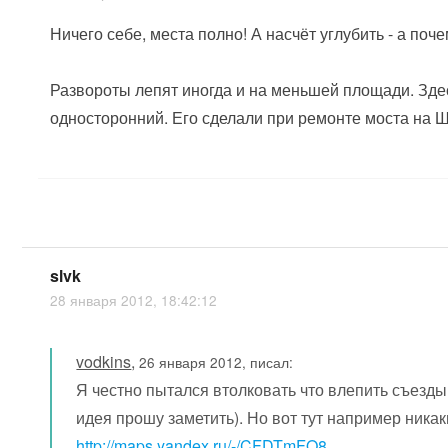
Ничего себе, места полно! А насчёт углубить - а по
Развороты лепят иногда и на меньшей площади. Зд
односторонний. Его сделали при ремонте моста на Ш
slvk
28 января 2012, 18:42:12
vodkins
,
26 января 2012, писал:
Я честно пытался втолковать что влепить съезды
идея прошу заметить). Но вот тут например никак
http://maps.yandex.ru/-/CFDTmFO8