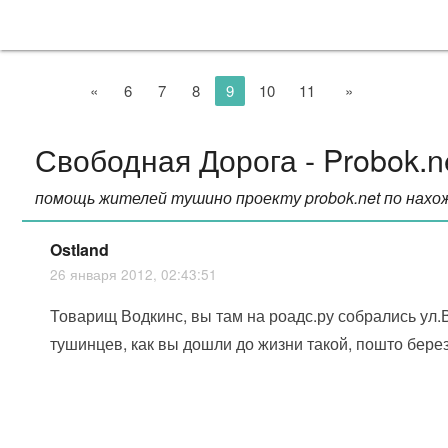
«
6
7
8
9
10
11
»
Свободная Дорога - Probok.n
помощь жителей тушино проекту probok.net по нахо
Ostland
26 января 2012, 02:43:51
Товарищ Водкинс, вы там на роадс.ру собрались ул
тушинцев, как вы дошли до жизни такой, пошто бере