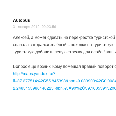
Autobus
31 января 2012, 02:23:56
Алексей, а может сделать на перекрёстке туристско
сначала загорался зелёный с походки на туристскую,
туристскую добавить левую стрелку для особо "тупых
Вопрос ещё возник: Кому помешал правый поворот с
http://maps.yandex.ru/?
ll=37.377514%2C55.845393&spn=0.033903%2C0.003
2.2483153986146225~spn%3A90%2C39.1605591520