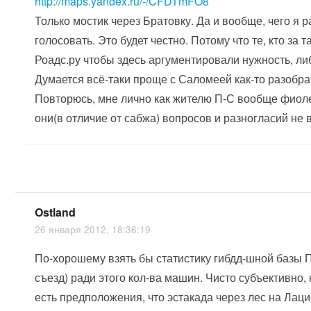
http://maps.yandex.ru/-/CFDTmFO8
Только мостик через Братовку. Да и вообще, чего я 
голосовать. Это будет честно. Потому что те, кто за
Роадс.ру чтобы здесь аргументировали нужность, либ
Думается всё-таки проще с Саломеей как-то разобрат
Повторюсь, мне лично как жителю П-С вообще фиолет
они(в отличие от сабжа) вопросов и разногласий не
Ostland
26 января 2012, 18:36:19
По-хорошему взять бы статистику гибдд-шной базы ПО
съезд) ради этого кол-ва машин. Чисто субъективно
есть предположения, что эстакада через лес на Лац