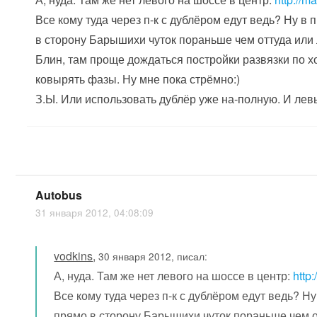
Все кому туда через п-к с дублёром едут ведь? Ну 
в сторону Барышихи чуток пораньше чем оттуда или 
Блин, там проще дождаться постройки развязки по хо
ковырять фазы. Ну мне пока стрёмно:)
З.Ы. Или использовать дублёр уже на-полную. И левы
Autobus
31 января 2012, 04:08:09
vodkins
,
30 января 2012, писал:
А, нуда. Там же нет левого на шоссе в центр:
http
Все кому туда через п-к с дублёром едут ведь? 
прямо в сторону Барышихи чуток пораньше чем от