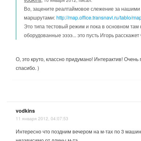
10 января 2012, писал:
Во, зацените реалтаймовое слежение за нашими
маршрутами:
http://map.office.transnavi.ru/tablo/ma
Это типа тестовый режим и пока в основном там 
оборудованные ээээ... это пусть Игорь расскажет 
О, это круто, классно придумано! Интерактив! Очень
спасибо. )
vodkins
11 января 2012, 04:07:53
Интересно что поздним вечером на м-тах по 3 маши
независимо от длины м-та.