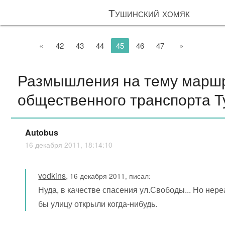
Тушинский хомяк
«
42
43
44
45
46
47
»
Размышления на тему марш
общественного транспорта 
Autobus
16 декабря 2011, 18:14:10
vodkins
,
16 декабря 2011, писал:
Нуда, в качестве спасения ул.Свободы... Но нер
бы улицу открыли когда-нибудь.