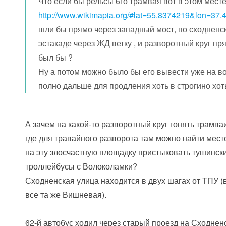
Что если бы рельсы 6го трамвая вот в этом мест
http://www.wikimapia.org/#lat=55.8374219&lon=3
шли бы прямо через западный мост, по сходненск
эстакаде через ЖД ветку , и разворотный круг п
был бы ?
Ну а потом можно было бы его вывести уже на во
полно дальше для продления хоть в строгино хоть
А зачем на какой-то разворотный круг гонять трамва
где для травайного разворота там можно найти место
на эту злосчастную площадку пристыковать тушинск
троллейбусы с Волоколамки?
Сходненская улица находится в двух шагах от ТПУ (
все та же Вишневая).
62-й автобус ходил через старый проезд на Сходненс