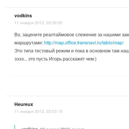
vodkins
11 января 2012, 03:39:50
Во, зацените реалтаймовое слежение за нашими за
маршрутами:
http://map.office.transnavi.ru/tablo/map/
Это типа тестовый режим и пока в основном там на
ээээ... это пусть Игорь расскажет чем:)
Heureux
11 января 2012, 03:53:19
vodkins
,