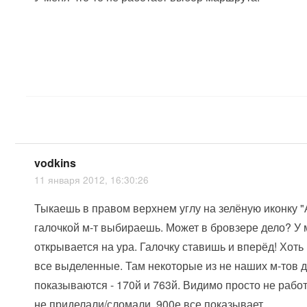
vodkins
11 января 2012, 16:30:26
Тыкаешь в правом верхнем углу на зелёную иконку "
галочкой м-т выбираешь. Может в бровзере дело? У
открывается на ура. Галочку ставишь и вперёд! Хоть
все выделенные. Там некоторые из не наших м-тов 
показываются - 170й и 763й. Видимо просто не работ
не приделали/сломали. 900е все показывает.