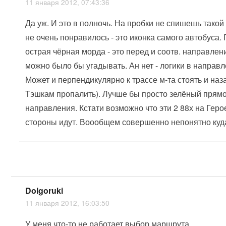
11 января 2012, 07:43:36
Да уж. И это в полночь. На пробки не спишешь такой 
не очень понравилось - это иконка самого автобуса. 
острая чёрная морда - это перед и соотв. направле
можно было бы угадывать. Ан нет - логики в направл
Может и перпендикулярно к трассе м-та стоять и наз
Тэшкам пропалить). Лучше бы просто зелёный прямо
направления. Кстати возможно что эти 2 88х на Геро
стороны идут. Воообщем совершенно непонятно куда
Dolgoruki
11 января 2012, 16:03:50
У меня что-то не работает выбор маршрута.