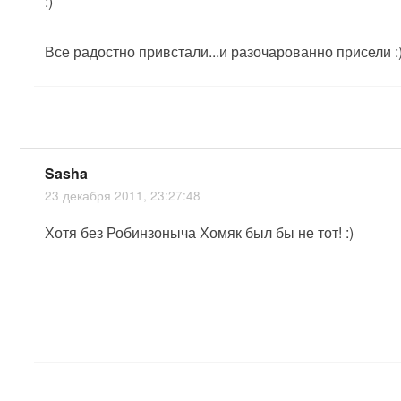
:)
Все радостно привстали...и разочарованно присели :
Sasha
23 декабря 2011, 23:27:48
Хотя без Робинзоныча Хомяк был бы не тот! :)