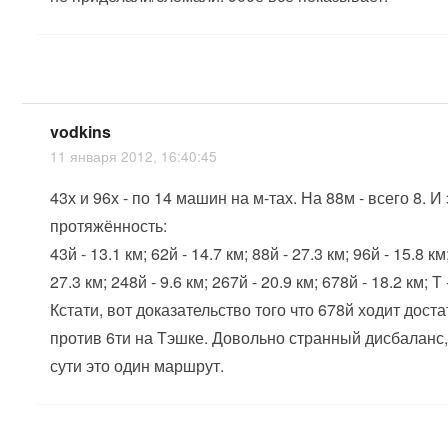
vodkins
11 января 2012, 16:40:45
43х и 96х - по 14 машин на м-тах. На 88м - всего 8. И
протяжённость:
43й - 13.1 км; 62й - 14.7 км; 88й - 27.3 км; 96й - 15.8 км
27.3 км; 248й - 9.6 км; 267й - 20.9 км; 678й - 18.2 км; Т 
Кстати, вот доказательство того что 678й ходит дост
против 6ти на Тэшке. Довольно странный дисбаланс, 
сути это один маршрут.