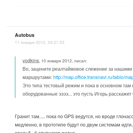
Autobus
11 января 2012, 04:21:53
vodkins
,
10 января 2012, писал:
Во, зацените реалтаймовое слежение за нашими
маршрутами:
http://map.office.transnavi.ru/tablo/ma
Это типа тестовый режим и пока в основном там 
оборудованные ээээ... это пусть Игорь расскажет 
Гранит там..... пока по GPS ведутся, но вроде глона
медленно, в прототипе будут по двум системам идти
сразу 5...6 спутников видно.