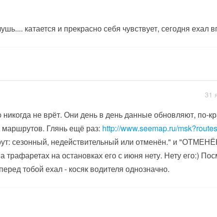
чушь.... катается и прекрасно себя чувствует, сегодня ехал 
31 
никогда не врёт. Они день в день данные обновляют, по-кр
 маршрутов. Глянь ещё раз:
http://www.seemap.ru/msk?route
ут: сезонный, недействительный или отменён." и "ОТМЕНЁ
а трафаретах на остановках его с июня нету. Нету его:) Пос
 перед тобой ехал - косяк водителя однозначно.