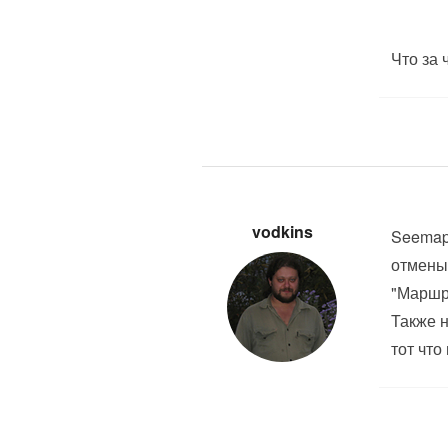
Что за 
vodkins
Seemap 
отмены
"Маршр
Также н
тот что