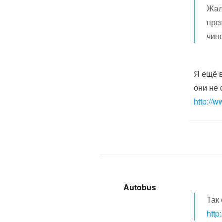
Жал
пре
чин
Я ещё в
они не 
http://
Autobus
Так 
htt