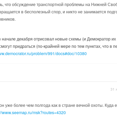
ь, что обсуждение транспортной проблемы на Нижней Своб
вращается в бесполезный спор, и никто не занимается подг
овников.
 начале декабря отрисовал новые схемы (и Демократор их 
смогут придраться (по-крайней мере по тем пунктах, что в 
www.democrator.ru/problem/991/docs#doc/10380
31 
он уже более чем полгода как в стране вечной охоты. Куда 
p://www.seemap.ru/msk?routes=4320