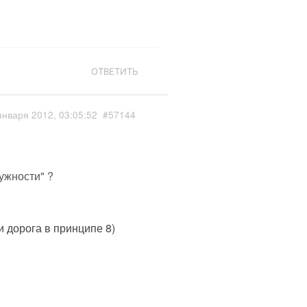
ОТВЕТИТЬ
января 2012, 03:05:52
#57144
нужности" ?
и дорога в принципе 8)