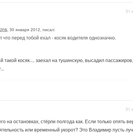
31 
kins
,
30 января 2012, писал:
т что перед тобой ехал - косяк водителя однозначно.
 такой косяк.... заехал на тушинскую, высадил пассажиров
..
31 
его на остановках, стёрли полгода как. Если только опять ве
ятельность или временный укорот? Это Владимир пусть луч