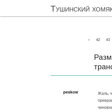
Тушинский хомя
«
42
43
Разм
тран
peskow
Жаль, 
превращ
чиновн