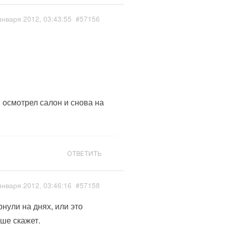
января 2012, 03:43:55
#57156
, осмотрел салон и снова на
ОТВЕТИТЬ
января 2012, 03:46:16
#57158
рнули на днях, или это
ше скажет.