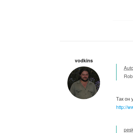
vodkins
Aut
Robi
Так он 
http://
pes