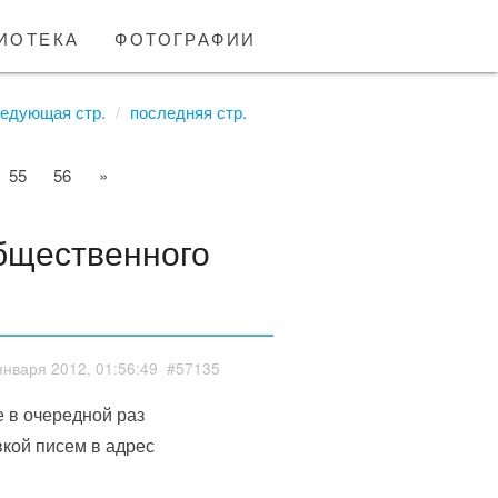
иотека
фотографии
едующая стр.
последняя стр.
55
56
»
бщественного
января 2012, 01:56:49
#57135
 в очередной раз
вкой писем в адрес