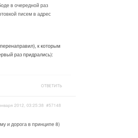
оде в очередной раз
отовкой писем в адрес
перенаправил), к которым
первый раз придрались):
ОТВЕТИТЬ
января 2012, 03:25:38
#57148
ему и дорога в принципе 8)