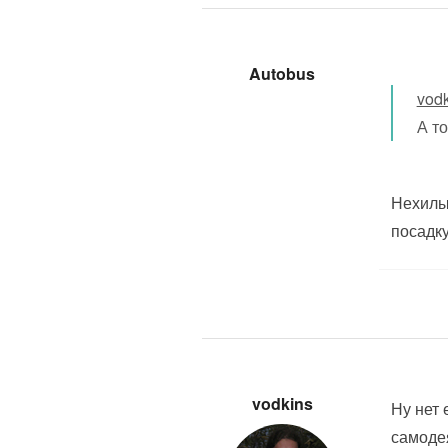
Autobus
vod
А то
Нехилый
посадку.
vodkins
Ну нет 
самоде