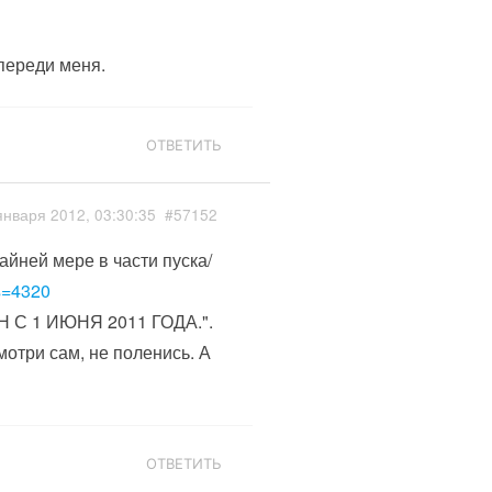
впереди меня.
ОТВЕТИТЬ
января 2012, 03:30:35
#57152
айней мере в части пуска/
s=4320
Н С 1 ИЮНЯ 2011 ГОДА.".
мотри сам, не поленись. А
ОТВЕТИТЬ