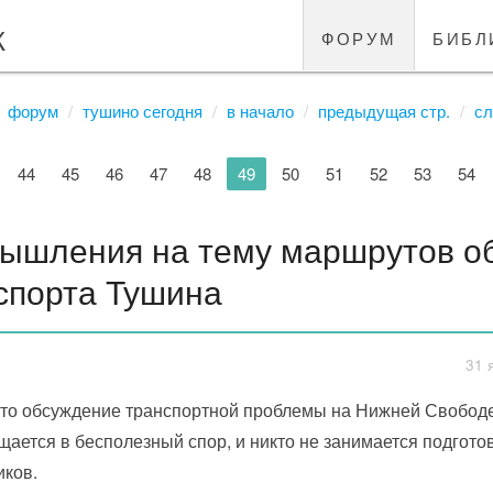
к
форум
библ
форум
тушино сегодня
в начало
предыдущая стр.
сл
44
45
46
47
48
49
50
51
52
53
54
ышления на тему маршрутов о
спорта Тушина
31 
что обсуждение транспортной проблемы на Нижней Свободе
ается в бесполезный спор, и никто не занимается подгото
иков.