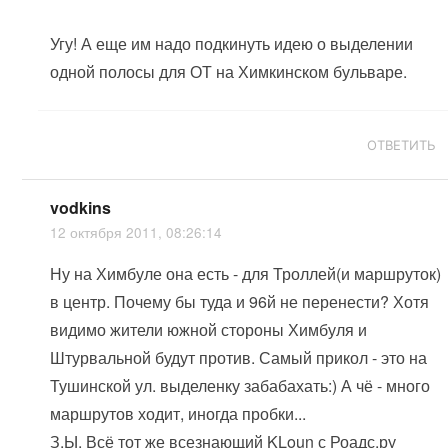
Угу! А еще им надо подкинуть идею о выделении
одной полосы для ОТ на Химкинском бульваре.
ОТВЕТИТЬ
vodkins
12 октября 2011, 08:26:14
Ну на Химбуле она есть - для Троллей(и маршруток)
в центр. Почему бы туда и 96й не перенести? Хотя
видимо жители южной стороны Химбуля и
Штурвальной будут против. Самый прикол - это на
Тушинской ул. выделенку забабахать:) А чё - много
маршрутов ходит, иногда пробки...
З.Ы. Всё тот же всезнающий KLoun с Роадс.ру