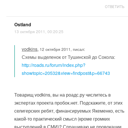
ОТВЕТИТЬ
Ostland
13 октября 2011, 00:20:25
vodkins
,
12 октября 2011, писал:
Схемы выделенок от Тушинской до Сокола:
http://roads.ru/forum/index.php?
showtopic=20532&view=findpost&p=66743
Товарищ vodkins, вы на роадс.ру числитесь в
экспертах проекта пробок.нет. Подскажите, от этих
селигерских ребят, финансируемых Якеменко, есть
какой-то практический смысл (кроме громких
выступлений в СМИ)? Спрашиваю не провокации