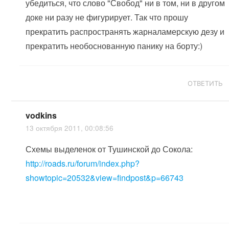
убедиться, что слово "Свобод" ни в том, ни в другом
доке ни разу не фигурирует. Так что прошу
прекратить распространять жарналамерскую дезу и
прекратить необоснованную панику на борту:)
ОТВЕТИТЬ
vodkins
13 октября 2011, 00:08:56
Схемы выделенок от Тушинской до Сокола:
http://roads.ru/forum/index.php?
showtopic=20532&view=findpost&p=66743