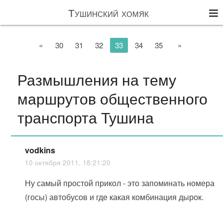
Тушинский хомяк
«
30
31
32
33
34
35
»
Размышления на тему
маршрутов общественного
транспорта Тушина
vodkins
10 октября 2011, 18:21:20
Ну самый простой прикол - это запоминать номера
(госы) автобусов и где какая комбинация дырок.