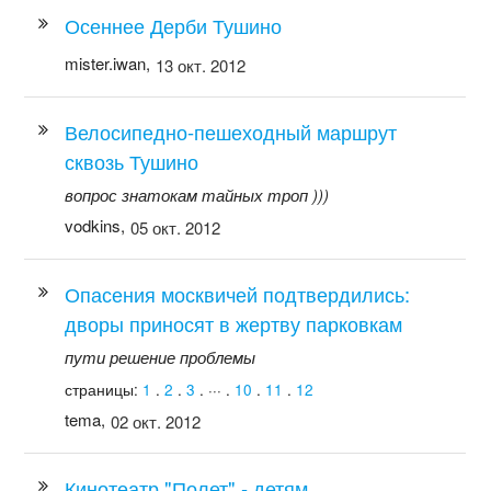
Осеннее Дерби Тушино
mister.iwan,
13 окт. 2012
Велосипедно-пешеходный маршрут
сквозь Тушино
вопрос знатокам тайных троп )))
vodkins,
05 окт. 2012
Опасения москвичей подтвердились:
дворы приносят в жертву парковкам
пути решение проблемы
страницы:
1
.
2
.
3
. ··· .
10
.
11
.
12
tema,
02 окт. 2012
Кинотеатр "Полет" - детям.